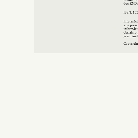
doc.RNDr.
ISSN: 13
Informáci
sme presv
informác
obsiahnut
je možné 
Copyrigh