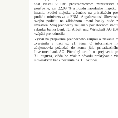
Štát vlastní v IRB prostredníctvom ministerstva 
poisťovne, a.s. 22,99 % a Fondu národného majetk
imania. Podiel majetku určeného na privatizáciu pr
podielu ministerstva a FNM. Angažovanosť Slovenske
svojho podielu na základnom imaní banky bude zá
investora. Svoj predbežný záujem v počiatočnom štádiu 
rakúska banka Bank für Arbeit und Wirtschaft AG (B
vzápätí prehodnotila.
Výzvu na prejavenie predbežného záujmu o získanie m
zverejnila v tlači už 21. júna. O informačné m
záujemcovia požiadať do konca júla privatizačné
Investmentbank AG. Pôvodný termín na prejavenie p
31. augusta, vláda ho však z dôvodu prekrývania via
slovenských bánk posunula na 31. október.