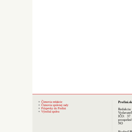
Členovia redakcie
Profini.sk
Členovia správnej rady
Príspevky do Profini
Redakcia
Výročná správa
Vydavate
IČO: 37 
prospešné
NO
Riaditeľ 