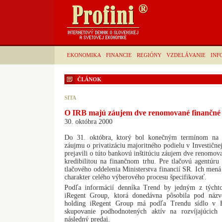
EKONOMIKA
FINANCIE
REGIÓNY
VZDELÁVANIE
INF
ČLÁNOK
SITA
O IRB majú záujem dve renomované finančné i
30. októbra 2000
Do 31. októbra, ktorý bol konečným termínom na 
záujmu o privatizáciu majoritného podielu v Investičnej
prejavili o túto bankovú inštitúciu záujem dve renomova
kredibilitou na finančnom trhu. Pre tlačovú agentúr
tlačového oddelenia Ministerstva financií SR. Ich me
charakter celého výberového procesu špecifikovať.
Podľa informácií denníka Trend by jedným z týcht
iRegent Group, ktorá donedávna pôsobila pod názv
holding iRegent Group má podľa Trendu sídlo v 
skupovanie podhodnotených aktív na rozvíjajúcich
následný predaj.