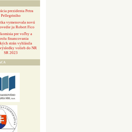
ácia prezidenta Petra
Pellegriniho
ntka vymenovala novú
ovedie ju Robert Fico
 komisia pre voľby a
rolu financovania
ckých strán vyhlásila
 výsledky volieb do NR
SR 2023
ÁCA