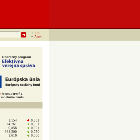
RSS
Autori
t
je podporený z
sociálneho fondu
1,154
0,001
24,261
0,051
0,858
0,001
364,500
0,750
1,616
0,000