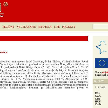
Hľadať:
REGIÓNY
VZDELÁVANIE
INFOTECH
LIFE
PROJEKTY
enstva
nstva boli nominovaní Jozef Čechovič, Milan Blažek, Vladimír Režný, Pavol
Generálnym riaditeľom a predsedom predstavenstva Nafty Gbely bol doteraz
rok predpokladá Nafta Gbely obrat 4,5 mld. Sk a zisk vyše 400 mil. Sk. V
 problémy s finančnou likviditou, keď eviduje záväzky z obchodného styku
Tento
projek
ohľadávky za viac ako 700 mil. Sk. Úverová zaťaženosť sa vyšplhala na 2,7
Európskeho 
ej reštrukturalizáciu. Druhá obchodná vlastní 45,9 % majetku spoločnosti,
 Limited 12,11 %, Všeobecná úverová banka 6,88 %. Akcionárom s 9,9-
KURZY
Slovenský plynárenský priemysel. Nafta Gbely sa zaoberá ťažbou zemného
obou propán-butánu, geologicko-prieskumnými prácami, stavebno-montážnou a
7. 8. 2026
innosťou. Rozhodujúcou aktivitou je uskladňovanie zemného plynu v
USD
CZK
GBP
HUF
CAD