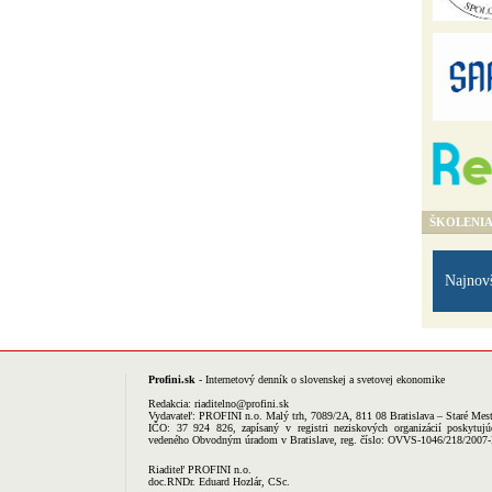
ŠKOLENI
Najnov
Profini.sk
- Internetový denník o slovenskej a svetovej ekonomike
Redakcia:
riaditelno@profini.sk
Vydavateľ:
PROFINI n.o.
Malý trh, 7089/2A, 811 08 Bratislava – Staré Mes
IČO: 37 924 826, zapísaný v registri neziskových organizácií poskytujú
vedeného Obvodným úradom v Bratislave, reg. číslo: OVVS-1046/218/2007
Riaditeľ PROFINI n.o.
doc.RNDr. Eduard Hozlár, CSc.