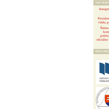
TOP TÉMY
Inaugur
Prezide
vládu, p
Štátna
kont
politi
oficiálne
SPOLUPR