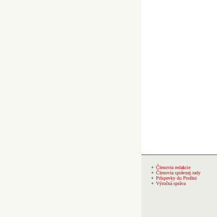
Členovia redakcie
Členovia správnej rady
Príspevky do Profini
Výročná správa