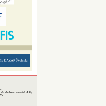
A
šie DAZAP Školenia
to,
cich všeobecne prospešné služby
-NO