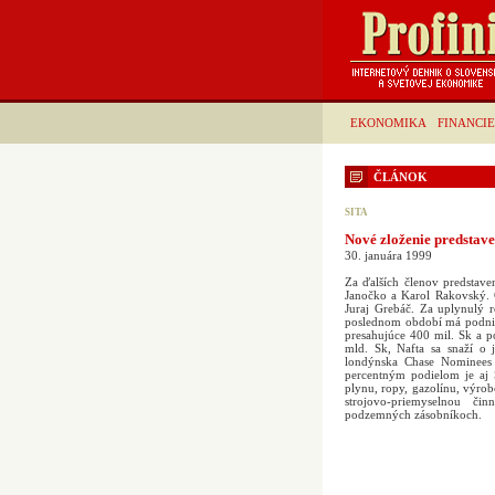
EKONOMIKA
FINANCIE
ČLÁNOK
SITA
Nové zloženie predstav
30. januára 1999
Za ďalších členov predstave
Janočko a Karol Rakovský. 
Juraj Grebáč. Za uplynulý 
poslednom období má podnik
presahujúce 400 mil. Sk a p
mld. Sk, Nafta sa snaží o j
londýnska Chase Nominees
percentným podielom je aj 
plynu, ropy, gazolínu, výr
strojovo-priemyselnou č
podzemných zásobníkoch.