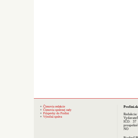
Členovia redakcie
Profini.sk
Členovia správnej rady
Príspevky do Profini
Redakcia
Výročná správa
Vydavate
IČO: 37 
prospešné
NO
Riaditeľ 