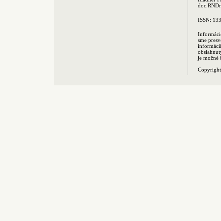
doc.RNDr.
ISSN: 13
Informáci
sme presv
informác
obsiahnut
je možné 
Copyrigh