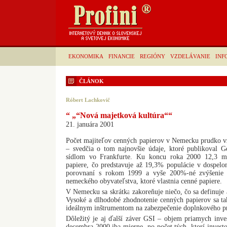
EKONOMIKA
FINANCIE
REGIÓNY
VZDELÁVANIE
INF
ČLÁNOK
Róbert Lachkovič
“ „“Nová majetková kultúra““
21. januára 2001
Počet majiteľov cenných papierov v Nemecku prudko vz
– svedčia o tom najnovšie údaje, ktoré publikoval G
sídlom vo Frankfurte. Ku koncu roka 2000 12,3 mi
papiere, čo predstavuje až 19,3% populácie v dospel
porovnaní s rokom 1999 a vyše 200%-né zvýšenie 
nemeckého obyvateľstva, ktoré vlastnia cenné papiere.
V Nemecku sa skrátka zakoreňuje niečo, čo sa definuj
Vysoké a dlhodobé zhodnotenie cenných papierov sa ta
ideálnym inštrumentom na zabezpečenie doplnkového 
Dôležitý je aj ďalší záver GSI – objem priamych invest
decembra 2000 iba mierne, no počet tých, ktorí investo