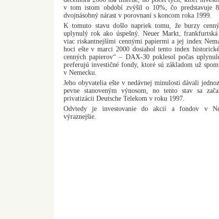
v tom istom období zvýšil o 10%, čo predstavuje 8
dvojnásobný nárast v porovnaní s koncom roka 1999.
K tomuto stavu došlo napriek tomu, že burzy cenný
uplynulý rok ako úspešný. Neuer Markt, frankfurtská
viac riskantnejšími cennými papiermi a jej index Nem
hoci ešte v marci 2000 dosiahol tento index histori
cenných papierov“ – DAX-30 poklesol počas uplynul
preferujú investičné fondy, ktoré sú základom už spom
v Nemecku.
Jeho obyvatelia ešte v nedávnej minulosti dávali jedn
pevne stanoveným výnosom, no tento stav sa zača
privatizácii Deutsche Telekom v roku 1997.
Odvtedy je investovanie do akcií a fondov v Ne
výraznejšie.