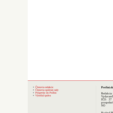
Členovia redakcie
Profini.sk
Členovia správnej rady
Príspevky do Profini
Redakcia
Výročná správa
Vydavate
IČO: 37 
prospešné
NO
Riaditeľ 