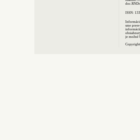
doc.RNDr.
ISSN: 13
Informáci
sme presv
informác
obsiahnut
je možné 
Copyrigh