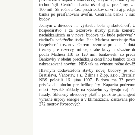
technológií. Centrálna banka ušetrí aj za prenájmy, za
100 mil. Sk ročne a časť prostriedkov sa vráti aj pred
banka po presťahovaní uvoľní. Centrálna banka v súča
budov.
Jedným z dôvodov na výstavbu bola aj skutočnosť, 
hospodárstvo a za trezorové služby platila komer
nachádzajúcich sa v novej budove tak bude pokrývať 
riaditeľa peňažného úseku Jána Mathesa neexistuje žia
bezpečnosť trezorov. Okrem trezorov pre dennú dot
trezory pre rezervy, mince, drahé kovy a závažné d
podľa Mathesa 118 až 120 mil. bankoviek, čo preds
Bankovky v obehu prechádzajú centrálnou bankou trikr
nahradzované novými. NBS tak na výmenu ročne dováža
Hlavným dodávateľom stavby novej budovy je združ
Bratislava, Váhostav, a.s., Žilina a Zipp, s.r.o., Brat
NBS položili 16. júna 1997. Budova má 33 poscho
pristávaciu plochu pre helikoptéry. Kapacita podzem
miest. Vysoké náklady na výstavbu vyplývajú najmä z
fasády. Sklenený obvodový plášť a použitie „inteligent
výrazné úspory energie a v klimatizácii. Zastavaná pl
272 metrov štvorcových.