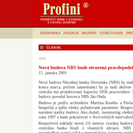
EKONOMIKA
FINANCIE
REGIÓNY
VZDELÁVANIE
INF
ČLÁNOK
SITA
Nová budova NBS bude otvorená pravdepodob
15. januára 2001
Nová budova Národnej banky Slovenska (NBS) by mal
konca marca, pričom zamestnanci by ju mali aktívne
centrála má projektovanú kapacitu 1050 pracovníkov. 
budovy povedal hovorca NBS Ján Onda.
Budova je podľa architektov Martina Kusého a Pavla
bezpečná a spĺňa všetky požadované parametre. Reagov
narušení statiky budovy. Ako dodali, monitoring všetký
roku 1997 a bude pokračovať v štvrťročných intervaloc
Rozpočtové náklady novej 111 metrov vysokej budovy 
centrálna banka hradí z vlastných zdrojov. NBS 
prostriedkov najmä vďaka energetickým úsporám vypl