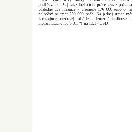
posilňovanie už aj tak silného trhu práce, avšak počet 
posledné dva mesiace v priemere 176 000 osôb o nie
polročný priemer 200 000 osôb. Na jednej strane mô
narastajúcej mzdovej inflácie. Priemerné hodinové 
medzimesačné iba o 0,1 % na 13,37 USD.