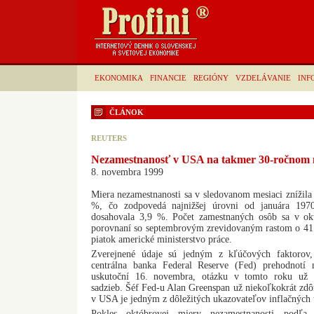
EKONOMIKA
FINANCIE
REGIÓNY
VZDELÁVANIE
INF
ČLÁNOK
REUTERS
Nezamestnanosť v USA na takmer 30-ročnom
8. novembra 1999
Miera nezamestnanosti sa v sledovanom mesiaci znížil
%, čo zodpovedá najnižšej úrovni od januára 1970
dosahovala 3,9 %. Počet zamestnaných osôb sa v ok
porovnaní so septembrovým zrevidovaným rastom o 41
piatok americké ministerstvo práce.
Zverejnené údaje sú jedným z kľúčových faktorov,
centrálna banka Federal Reserve (Fed) prehodnotí 
uskutoční 16. novembra, otázku v tomto roku už t
sadzieb. Šéf Fed-u Alan Greenspan už niekoľkokrát zdôr
v USA je jedným z dôležitých ukazovateľov inflačných t
Pokles októbrovej miery nezamestnanosti podľa a