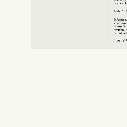
doc.RNDr.
ISSN: 13
Informáci
sme presv
informác
obsiahnut
je možné 
Copyrigh