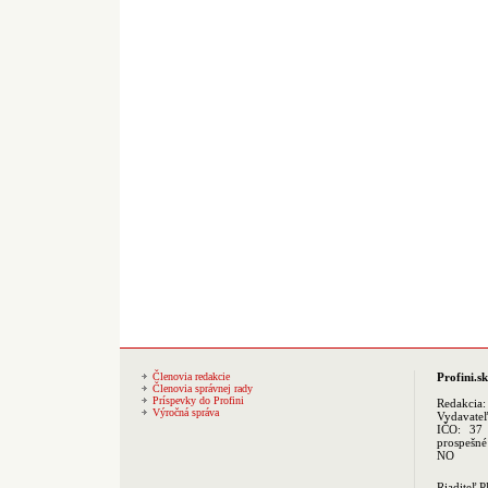
Členovia redakcie
Profini.sk
Členovia správnej rady
Príspevky do Profini
Redakcia
Výročná správa
Vydavate
IČO: 37 
prospešné
NO
Riaditeľ 