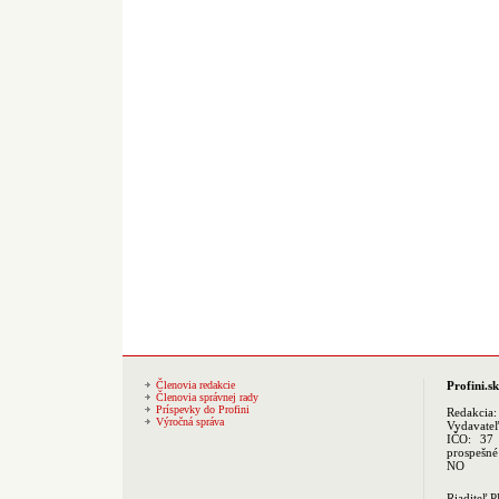
Členovia redakcie
Profini.sk
Členovia správnej rady
Príspevky do Profini
Redakcia
Výročná správa
Vydavate
IČO: 37 
prospešné
NO
Riaditeľ 