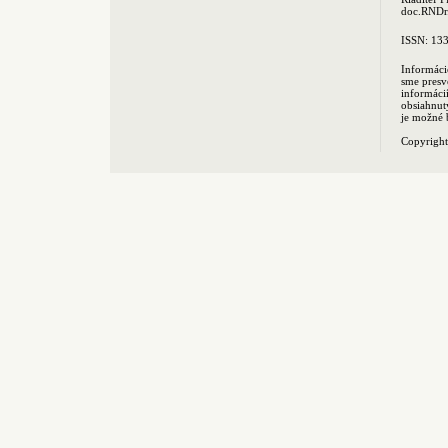
doc.RNDr.
ISSN: 13
Informáci
sme presv
informác
obsiahnut
je možné 
Copyrigh