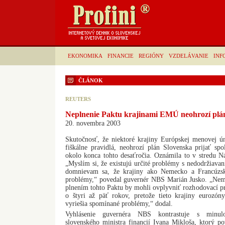
EKONOMIKA
FINANCIE
REGIÓNY
VZDELÁVANIE
INF
ČLÁNOK
REUTERS
Neplnenie Paktu krajinami EMÚ neohrozí plán
20. novembra 2003
Skutočnosť, že niektoré krajiny Európskej menovej ú
fiškálne pravidlá, neohrozí plán Slovenska prijať sp
okolo konca tohto desaťročia. Oznámila to v stredu 
„Myslím si, že existujú určité problémy s nedodržiavaní
domnievam sa, že krajiny ako Nemecko a Francúzsk
problémy,“ povedal guvernér NBS Marián Jusko. „Nemy
plnením tohto Paktu by mohli ovplyvniť rozhodovací pro
o štyri až päť rokov, pretože tieto krajiny eurozó
vyriešia spomínané problémy,“ dodal.
Vyhlásenie guvernéra NBS kontrastuje s minu
slovenského ministra financií Ivana Mikloša, ktorý po