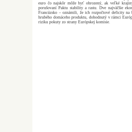
euro čo najskôr môže byť ohrozený, ak veľké kraji
porušovaní Paktu stability a rastu. Dve najväčšie 
Francúzsko – oznámili, že ich rozpočtové deficity na
hrubého domáceho produktu, dohodnutý v rámci Európs
riziku pokuty zo strany Európskej komisie.