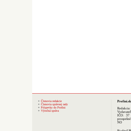
Členovia redakcie
Profini.sk
Členovia správnej rady
Príspevky do Profini
Redakcia
Výročná správa
Vydavate
IČO: 37 
prospešné
NO
Riaditeľ 