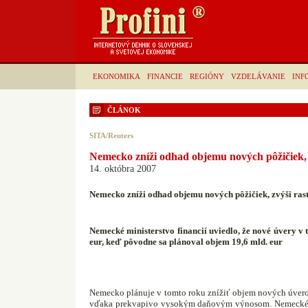
EKONOMIKA
FINANCIE
REGIÓNY
VZDELÁVANIE
INF
ČLÁNOK
SITA/Reuters
Nemecko zníži odhad objemu nových pôžičiek,
14. októbra 2007
Nemecko zníži odhad objemu nových pôžičiek, zvýši ra
Nemecké ministerstvo financií uviedlo, že nové úvery v
eur, keď pôvodne sa plánoval objem 19,6 mld. eur
Nemecko plánuje v tomto roku znížiť objem nových úverov
vďaka prekvapivo vysokým daňovým výnosom. Nemecké mi