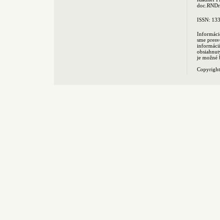
doc.RNDr.
ISSN: 13
Informáci
sme presv
informác
obsiahnut
je možné 
Copyrigh