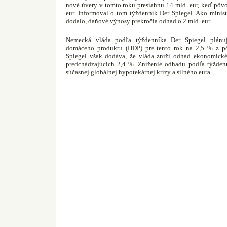
nové úvery v tomto roku presiahnu 14 mld. eur, keď pôv
eur. Informoval o tom týždenník Der Spiegel. Ako minist
dodalo, daňové výnosy prekročia odhad o 2 mld. eur.
Nemecká vláda podľa týždenníka Der Spiegel plánu
domáceho produktu (HDP) pre tento rok na 2,5 % z p
Spiegel však dodáva, že vláda zníži odhad ekonomick
predchádzajúcich 2,4 %. Zníženie odhadu podľa týžden
súčasnej globálnej hypotekárnej krízy a silného eura.