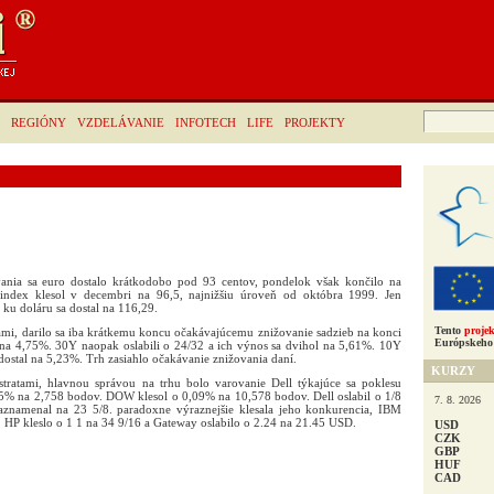
Hľadať:
REGIÓNY
VZDELÁVANIE
INFOTECH
LIFE
PROJEKTY
nia sa euro dostalo krátkodobo pod 93 centov, pondelok však končilo na
index klesol v decembri na 96,5, najnižšiu úroveň od októbra 1999. Jen
 ku doláru sa dostal na 116,29.
Tento
projek
atami, darilo sa iba krátkemu koncu očakávajúcemu znižovanie sadzieb na konci
Európskeho 
 na 4,75%. 30Y naopak oslabili o 24/32 a ich výnos sa dvihol na 5,61%. 10Y
 dostal na 5,23%. Trh zasiahlo očakávanie znižovania daní.
KURZY
stratami, hlavnou správou na trhu bolo varovanie Dell týkajúce sa poklesu
5% na 2,758 bodov. DOW klesol o 0,09% na 10,578 bodov. Dell oslabil o 1/8
7. 8. 2026
namenal na 23 5/8. paradoxne výraznejšie klesala jeho konkurencia, IBM
, HP kleslo o 1 1 na 34 9/16 a Gateway oslabilo o 2.24 na 21.45 USD.
USD
CZK
GBP
HUF
CAD