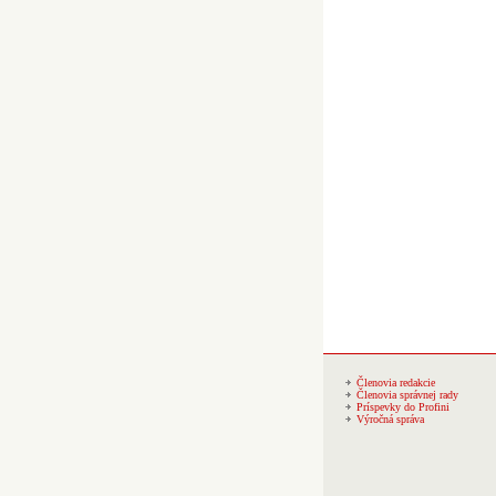
Členovia redakcie
Členovia správnej rady
Príspevky do Profini
Výročná správa