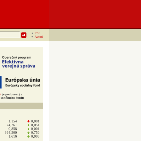
RSS
Autori
t
je podporený z
sociálneho fondu
1,154
0,001
24,261
0,051
0,858
0,001
364,500
0,750
1,616
0,000