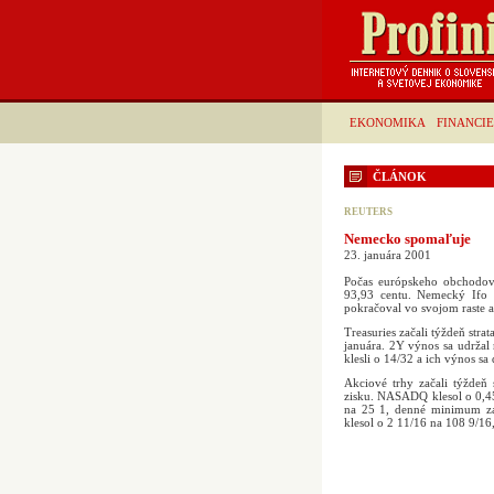
EKONOMIKA
FINANCIE
ČLÁNOK
REUTERS
Nemecko spomaľuje
23. januára 2001
Počas európskeho obchodova
93,93 centu. Nemecký Ifo 
pokračoval vo svojom raste a
Treasuries začali týždeň str
januára. 2Y výnos sa udržal
klesli o 14/32 a ich výnos sa
Akciové trhy začali týždeň 
zisku. NASADQ klesol o 0,4
na 25 1, denné minimum zaz
klesol o 2 11/16 na 108 9/16