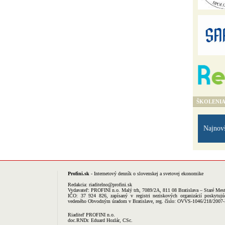
ŠKOLENI
Najnov
Profini.sk
- Internetový denník o slovenskej a svetovej ekonomike
Redakcia:
riaditelno@profini.sk
Vydavateľ:
PROFINI n.o.
Malý trh, 7089/2A, 811 08 Bratislava – Staré Mes
IČO: 37 924 826, zapísaný v registri neziskových organizácií poskytujú
vedeného Obvodným úradom v Bratislave, reg. číslo: OVVS-1046/218/2007
Riaditeľ PROFINI n.o.
doc.RNDr. Eduard Hozlár, CSc.