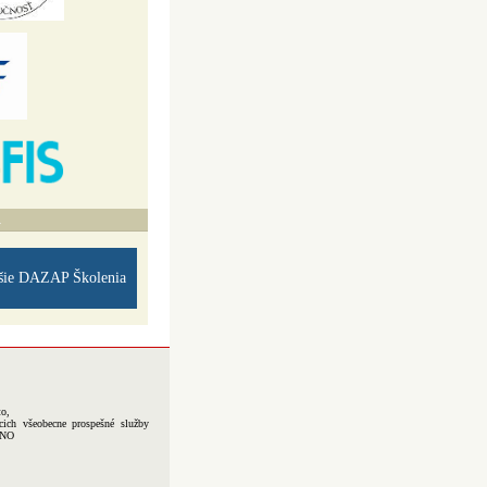
A
šie DAZAP Školenia
to,
cich všeobecne prospešné služby
-NO