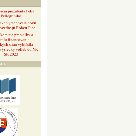
ácia prezidenta Petra
Pellegriniho
ntka vymenovala novú
ovedie ju Robert Fico
 komisia pre voľby a
rolu financovania
ckých strán vyhlásila
 výsledky volieb do NR
SR 2023
ÁCA