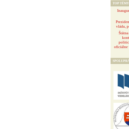
TOP TÉMY
Inaugur
Prezide
vládu, p
Štátna
kont
politi
oficiálne
SPOLUPR