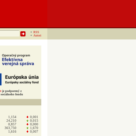
RSS
Autori
t
je podporený z
sociálneho fondu
1,154
0,001
24,210
0,015
0,857
0,000
363,750
1,670
1,616
0,007