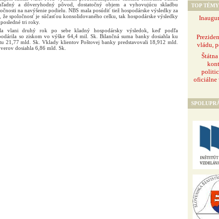
hľadný a dôveryhodný pôvod, dostatočný objem a vyhovujúcu skladbu
TOP TÉMY
očnosti na navýšenie podielu. NBS mala posúdiť tiež hospodárske výsledky za
e, že spoločnosť je súčasťou konsolidovaného celku, tak hospodárske výsledky
Inaugur
posledné tri roky.
ahla vlani druhý rok po sebe kladný hospodársky výsledok, keď podľa
Prezide
odárila so ziskom vo výške 64,4 mil. Sk. Bilančná suma banky dosiahla ku
u 21,77 mld. Sk. Vklady klientov Poštovej banky predstavovali 18,912 mld.
vládu, p
úverov dosiahla 6,86 mld. Sk.
Štátna
kont
politi
oficiálne
SPOLUPR