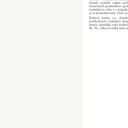
musela posúdiť najmä pre
finančných prostriedkov spol
posledné tri roky a v prípad
aj za konsolidovaný celok za 
Poštová banka, a.s. dosi
predbežných výsledkov hosp
koncu minulého roka hodnot
Sk. Sk, celková výška netto 