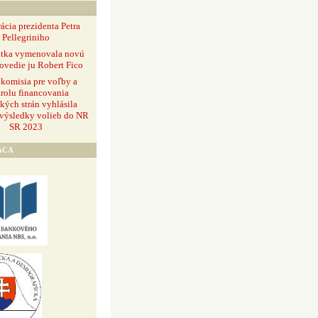
ácia prezidenta Petra
Pellegriniho
ntka vymenovala novú
ovedie ju Robert Fico
 komisia pre voľby a
rolu financovania
ckých strán vyhlásila
 výsledky volieb do NR
SR 2023
ÁCA