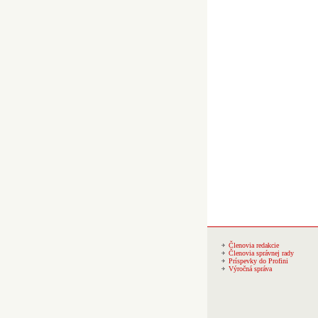
Členovia redakcie
Členovia správnej rady
Príspevky do Profini
Výročná správa