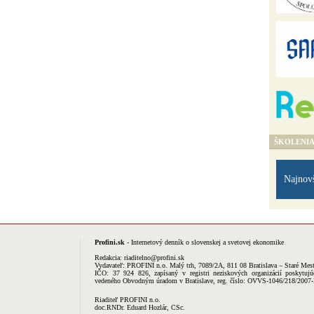
ŠKOLENI
Najnov
Profini.sk
- Internetový denník o slovenskej a svetovej ekonomike
Redakcia:
riaditelno@profini.sk
Vydavateľ:
PROFINI n.o.
Malý trh, 7089/2A, 811 08 Bratislava – Staré Mes
IČO: 37 924 826, zapísaný v registri neziskových organizácií poskytujú
vedeného Obvodným úradom v Bratislave, reg. číslo: OVVS-1046/218/2007
Riaditeľ PROFINI n.o.
doc.RNDr. Eduard Hozlár, CSc.