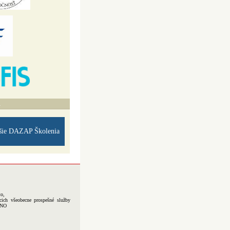
A
šie DAZAP Školenia
to,
cich všeobecne prospešné služby
-NO