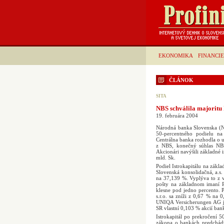
EKONOMIKA
FINANCIE
ČLÁNOK
SITA
NBS schválila majoritu 
19. februára 2004
Národná banka Slovenska (NB
50-percentného podielu na
Centrálna banka rozhodla o u
z NBS, konečný súhlas NBS 
Akcionári navýšili základné 
mld. Sk.
Podiel Istrokapitálu na zákl
Slovenská konsolidačná, a.s.
na 37,139 %. Vyplýva to z v
pošty na základnom imaní P
klesne pod jedno percento. P
s.r.o. sa zníži z 0,67 % na 
UNIQA Versicherungen AG je
SR vlastní 0,103 % akcií ban
Istrokapitál po prekročení 
zákona o bankách predchádz