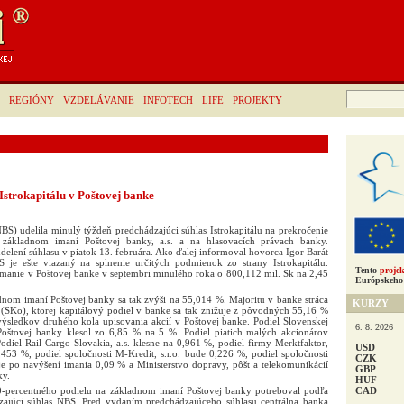
Hľadať:
REGIÓNY
VZDELÁVANIE
INFOTECH
LIFE
PROJEKTY
Istrokapitálu v Poštovej banke
S) udelila minulý týždeň predchádzajúci súhlas Istrokapitálu na prekročenie
 základnom imaní Poštovej banky, a.s. a na hlasovacích právach banky.
delení súhlasu v piatok 13. februára. Ako ďalej informoval hovorca Igor Barát
je ešte viazaný na splnenie určitých podmienok zo strany Istrokapitálu.
Tento
projek
imanie v Poštovej banke v septembri minulého roka o 800,112 mil. Sk na 2,45
Európskeho 
adnom imaní Poštovej banky sa tak zvýši na 55,014 %. Majoritu v banke stráca
KURZY
 (SKo), ktorej kapitálový podiel v banke sa tak znižuje z pôvodných 55,16 %
ýsledkov druhého kola upisovania akcií v Poštovej banke. Podiel Slovenskej
6. 8. 2026
oštovej banky klesol zo 6,85 % na 5 %. Podiel piatich malých akcionárov
odiel Rail Cargo Slovakia, a.s. klesne na 0,961 %, podiel firmy Merktfaktor,
USD
0,453 %, podiel spoločnosti M-Kredit, s.r.o. bude 0,226 %, podiel spoločnosti
CZK
 po navýšení imania 0,09 % a Ministerstvo dopravy, pôšt a telekomunikácií
GBP
ky.
HUF
CAD
50-percentného podielu na základnom imaní Poštovej banky potreboval podľa
ajúci súhlas NBS. Pred vydaním predchádzajúceho súhlasu centrálna banka