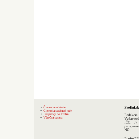
Členovia redakcie
Profini.sk
Členovia správnej rady
Príspevky do Profini
Redakcia
Výročná správa
Vydavate
IČO: 37 
prospešné
NO
Riaditeľ 