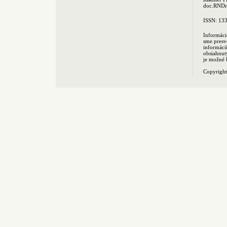
doc.RNDr.
ISSN: 13
Informáci
sme presv
informác
obsiahnut
je možné 
Copyrigh