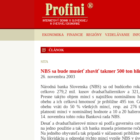
EKONOMIKA
FINANCIE
REGIÓNY
VZDELÁVANIE
INF
ČLÁNOK
SITA
NBS sa bude musieť zbaviť takmer 500 ton hli
26. novembra 2003
Národná banka Slovenska (NBS) sa od budúceho roka
celkovo 279,2 mil. kusov dvadsaťhaliernikov a 321,
Presne takýto objem mincí s najnižšou nominálnou ho
obehu a ich celková hmotnosť je približne 495 ton. C
obehu vráti do 50 % všetkých mincí, resp. asi 276 
platnosti mincí v nominálnej hodnote a 10 a 20 haliero
14. novembra tohto roku Banková rada NBS.
Desať a dvadsaťhalierové mince sú podľa guvernéra cen
na jedno použitie a tak ich banka musela priemerne ročn
Na jedného obyvateľa tak pripadá v súčasnosti približne
Na likvidáciu a odpredaj týchto mincí vypíše NBS v úv