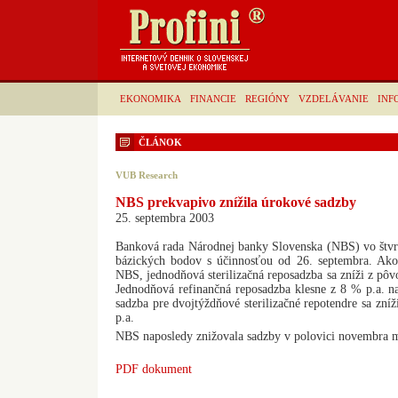
EKONOMIKA
FINANCIE
REGIÓNY
VZDELÁVANIE
INF
ČLÁNOK
VUB Research
NBS prekvapivo znížila úrokové sadzby
25. septembra 2003
Banková rada Národnej banky Slovenska (NBS) vo štvrt
bázických bodov s účinnosťou od 26. septembra. Ako
NBS, jednodňová sterilizačná reposadzba sa zníži z pôv
Jednodňová refinančná reposadzba klesne z 8 % p.a. n
sadzba pre dvojtýždňové sterilizačné repotendre sa zn
p.a.
NBS naposledy znižovala sadzby v polovici novembra m
PDF dokument