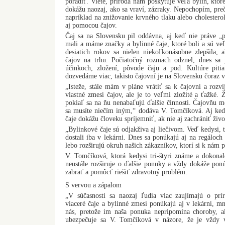
poradiť. Viete, príroda nám poskytuje veľa bylín, ktor
dokážu naozaj, ako sa vraví, zázraky. Nepochopím, prečo
napríklad na znižovanie krvného tlaku alebo cholestero
aj pomocou čajov.
Čaj sa na Slovensku pil oddávna, aj keď nie práve „p
mali a máme značky a bylinné čaje, ktoré boli a sú v
desiatich rokov sa nielen niekoľkonásobne zlepšila, 
čajov na trhu. Počiatočný rozmach odznel, dnes sa p
účinkoch, zložení, pôvode čaju a pod. Kultúre piti
dozvedáme viac, takisto čajovní je na Slovensku čoraz v
„Isteže, stále mám v pláne vrátiť sa k čajovni a rozví
vlastné zmesi čajov, ale je to veľmi zložité a ťažké. 
pokiaľ sa na ňu nenabaľujú ďalšie činnosti. Čajovňu m
sa musíte niečím iným,“ dodáva V. Tomčíková. Aj keď
čaje dokážu človeku spríjemniť, ak nie aj zachrániť živo
„Bylinkové čaje sú odjakživa aj liečivom. Veď kedysi, t
dostali iba v lekárni. Dnes sa ponúkajú aj na regáloch
lebo rozširujú okruh našich zákazníkov, ktorí si k nám 
V. Tomčíková, ktorá kedysi tri-štyri známe a dokona
neustále rozširuje o ďalšie ponuky a vždy dokáže pon
zabrať a pomôcť riešiť zdravotný problém.
S vervou a zápalom
„V súčasnosti sa naozaj ľudia viac zaujímajú o prír
viaceré čaje a bylinné zmesi ponúkajú aj v lekárni, mn
nás, pretože im naša ponuka nepripomína choroby, a
ubezpečuje sa V. Tomčíková v názore, že je vždy v