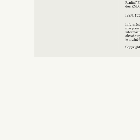
Riaditeľ 
doc.RNDr.
ISSN: 13
Informáci
sme presv
informác
obsiahnut
je možné 
Copyrigh