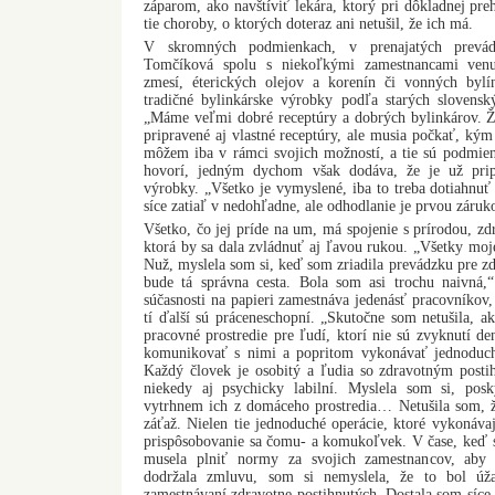
záparom, ako navštíviť lekára, ktorý pri dôkladnej pre
tie choroby, o ktorých doteraz ani netušil, že ich má.
V skromných podmienkach, v prenajatých prevád
Tomčíková spolu s niekoľkými zamestnancami venu
zmesí, éterických olejov a korenín či vonných bylí
tradičné bylinkárske výrobky podľa starých slovensk
„Máme veľmi dobré receptúry a dobrých bylinkárov. 
pripravené aj vlastné receptúry, ale musia počkať, ký
môžem iba v rámci svojich možností, a tie sú podmi
hovorí, jedným dychom však dodáva, že je už prip
výrobky. „Všetko je vymyslené, iba to treba dotiahnuť 
síce zatiaľ v nedohľadne, ale odhodlanie je prvou záruk
Všetko, čo jej príde na um, má spojenie s prírodou, z
ktorá by sa dala zvládnuť aj ľavou rukou. „Všetky mo
Nuž, myslela som si, keď som zriadila prevádzku pre zd
bude tá správna cesta. Bola som asi trochu naivná
súčasnosti na papieri zamestnáva jedenásť pracovníkov, 
tí ďalší sú práceneschopní. „Skutočne som netušila, ak
pracovné prostredie pre ľudí, ktorí nie sú zvyknutí de
komunikovať s nimi a popritom vykonávať jednoduché
Každý človek je osobitý a ľudia so zdravotným postih
niekedy aj psychicky labilní. Myslela som si, pos
vytrhnem ich z domáceho prostredia… Netušila som, že
záťaž. Nielen tie jednoduché operácie, ktoré vykonáva
prispôsobovanie sa čomu- a komukoľvek. V čase, keď s
musela plniť normy za svojich zamestnancov, aby
dodržala zmluvu, som si nemyslela, že to bol úž
zamestnávaní zdravotne postihnutých. Dostala som síce 