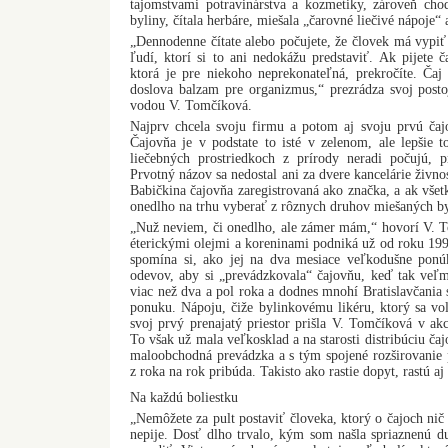
tajomstvami potravinárstva a kozmetiky, zároveň chod
byliny, čítala herbáre, miešala „čarovné liečivé nápoje“
„Dennodenne čítate alebo počujete, že človek má vypiť 
ľudí, ktorí si to ani nedokážu predstaviť. Ak pijete č
ktorá je pre niekoho neprekonateľná, prekročíte. Čaj n
doslova balzam pre organizmus,“ prezrádza svoj post
vodou V. Tomčíková.
Najprv chcela svoju firmu a potom aj svoju prvú čaj
Čajovňa je v podstate to isté v zelenom, ale lepšie t
liečebných prostriedkoch z prírody neradi počujú, 
Prvotný názov sa nedostal ani za dvere kancelárie živno
Babičkina čajovňa zaregistrovaná ako značka, a ak vše
onedlho na trhu vyberať z rôznych druhov miešaných b
„Nuž neviem, či onedlho, ale zámer mám,“ hovorí V. T
éterickými olejmi a koreninami podniká už od roku 199
spomína si, ako jej na dva mesiace veľkodušne ponúkl
odevov, aby si „prevádzkovala“ čajovňu, keď tak veľ
viac než dva a pol roka a dodnes mnohí Bratislavčania 
ponuku. Nápoju, čiže bylinkovému likéru, ktorý sa vol
svoj prvý prenajatý priestor prišla V. Tomčíková v akc
To však už mala veľkosklad a na starosti distribúciu čaj
maloobchodná prevádzka a s tým spojené rozširovanie 
z roka na rok pribúda. Takisto ako rastie dopyt, rastú a
Na každú boliestku
„Nemôžete za pult postaviť človeka, ktorý o čajoch nič
nepije. Dosť dlho trvalo, kým som našla spriaznenú d