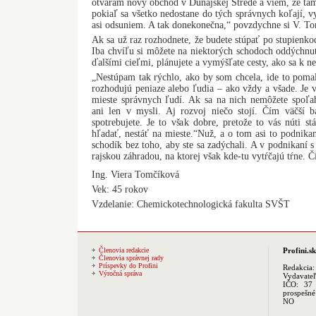
otváram nový obchod v Dunajskej Strede a viem, že ta
pokiaľ sa všetko nedostane do tých správnych koľají, 
asi odsuniem. A tak donekonečna,“ povzdychne si V. T
Ak sa už raz rozhodnete, že budete stúpať po stupienkoc
Iba chvíľu si môžete na niektorých schodoch oddýchnuť
ďalšími cieľmi, plánujete a vymýšľate cesty, ako sa k n
„Nestúpam tak rýchlo, ako by som chcela, ide to poma
rozhodujú peniaze alebo ľudia – ako vždy a všade. Je
mieste správnych ľudí. Ak sa na nich nemôžete spoľa
ani len v mysli. Aj rozvoj niečo stojí. Čím väčší ba
spotrebujete. Je to však dobre, pretože to vás núti st
hľadať, nestáť na mieste.“Nuž, a o tom asi to podnikani
schodík bez toho, aby ste sa zadýchali. A v podnikaní s
rajskou záhradou, na ktorej však kde-tu vytŕčajú tŕne. 
Ing. Viera Tomčíková
Vek: 45 rokov
Vzdelanie: Chemickotechnologická fakulta SVŠT
Členovia redakcie
Profini.sk
Členovia správnej rady
Príspevky do Profini
Redakcia
Výročná správa
Vydavate
IČO: 37 
prospešné
NO