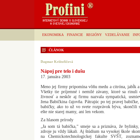
EKONOMIKA
FINANCIE
REGIÓNY
VZDELÁVANIE
INF
ČLÁNOK
Dagmar Krištofičová
Nápoj pre telo i dušu
17. januára 2003
Meno jej firmy pripomína vôňu medu a citróna, jabĺk a š
Všetky tie príjemné i nemilé závany, ktoré sa rinuli
živnosť a neskôr aj firmu nazvala sympatická, usmi
žena Babičkina čajovňa. Pátrajúc po tej pravej babičke, 
babičky, ako to už vo svete rozprávok býva, skončili
ešte nie starej mamy, ani len vekom.
Za hlasom prírody
„Ja som tá babička,“ smeje sa a priznáva, že bylinky, 
zdroje ju vždy lákali. Aj štúdium na vysokej škole sko
na Chemickotechnologickej fakulte SVŠT, zoznam