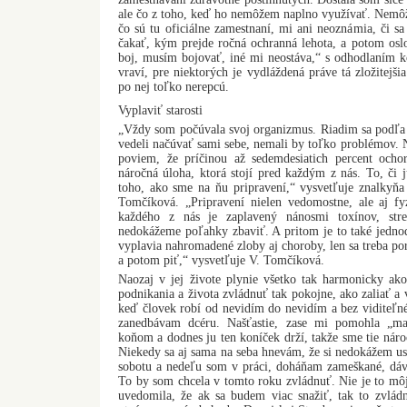
ale čo z toho, keď ho nemôžem naplno využívať. Nemôž
čo sú tu oficiálne zamestnaní, mi ani neoznámia, či sa
čakať, kým prejde ročná ochranná lehota, a potom osl
boj, musím bojovať, iné mi neostáva,“ s odhodlaním k
vraví, pre niektorých je vydláždená práve tá zložitejši
po nej toľko nerepcú.
Vyplaviť starosti
„Vždy som počúvala svoj organizmus. Riadim sa podľa 
vedeli načúvať sami sebe, nemali by toľko problémov.
poviem, že príčinou až sedemdesiatich percent ocho
náročná úloha, ktorá stojí pred každým z nás. To, či j
toho, ako sme na ňu pripravení,“ vysvetľuje znalkyňa
Tomčíková. „Pripravení nielen vedomostne, ale aj f
každého z nás je zaplavený nánosmi toxínov, str
nedokážeme poľahky zbaviť. A pritom je to také jednodu
vyplavia nahromadené zloby aj choroby, len sa treba por
a potom piť,“ vysvetľuje V. Tomčíková.
Naozaj v jej živote plynie všetko tak harmonicky ako
podnikania a života zvládnuť tak pokojne, ako zaliať a 
keď človek robí od nevidím do nevidím a bez viditeľn
zanedbávam dcéru. Našťastie, zase mi pomohla „mat
koňom a dodnes ju ten koníček drží, takže sme tie náro
Niekedy sa aj sama na seba hnevám, že si nedokážem usp
sobotu a nedeľu som v práci, doháňam zameškané, dáv
To by som chcela v tomto roku zvládnuť. Nie je to mô
uvedomila, že ak sa budem viac snažiť, tak to zvlád