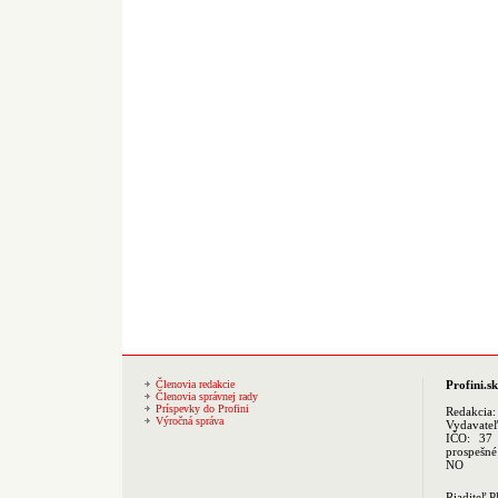
Členovia redakcie
Profini.sk
Členovia správnej rady
Príspevky do Profini
Redakcia
Výročná správa
Vydavate
IČO: 37 
prospešné
NO
Riaditeľ 