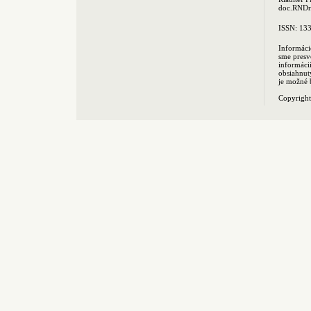
doc.RNDr.
ISSN: 13
Informáci
sme presv
informác
obsiahnut
je možné 
Copyrigh