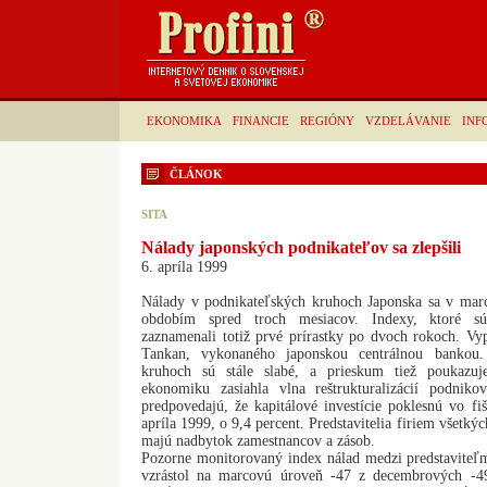
EKONOMIKA
FINANCIE
REGIÓNY
VZDELÁVANIE
INF
ČLÁNOK
SITA
Nálady japonských podnikateľov sa zlepšili
6. apríla 1999
Nálady v podnikateľských kruhoch Japonska sa v marci
obdobím spred troch mesiacov. Indexy, ktoré sú
zaznamenali totiž prvé prírastky po dvoch rokoch. Vy
Tankan, vykonaného japonskou centrálnou bankou
kruhoch sú stále slabé, a prieskum tiež poukazuj
ekonomiku zasiahla vlna reštrukturalizácií podni
predpovedajú, že kapitálové investície poklesnú vo fi
apríla 1999, o 9,4 percent. Predstavitelia firiem všetký
majú nadbytok zamestnancov a zásob.
Pozorne monitorovaný index nálad medzi predstavite
vzrástol na marcovú úroveň -47 z decembrových -4