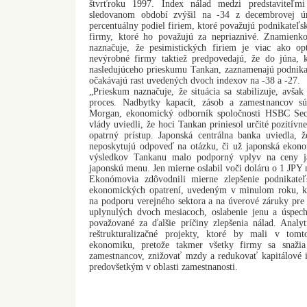
štvrťroku 1997. Index nálad medzi predstaviteľm
sledovanom období zvýšil na -34 z decembrovej úr
percentuálny podiel firiem, ktoré považujú podnikateľsk
firmy, ktoré ho považujú za nepriaznivé. Znamien
naznačuje, že pesimistických firiem je viac ako op
nevýrobné firmy taktiež predpovedajú, že do júna, 
nasledujúceho prieskumu Tankan, zaznamenajú podnikat
očakávajú rast uvedených dvoch indexov na -38 a -27.
„Prieskum naznačuje, že situácia sa stabilizuje, avša
proces. Nadbytky kapacít, zásob a zamestnancov sú
Morgan, ekonomický odborník spoločnosti HSBC Securi
vlády uviedli, že hoci Tankan priniesol určité pozitívne
opatrný prístup. Japonská centrálna banka uviedla,
neposkytujú odpoveď na otázku, či už japonská ekono
výsledkov Tankanu malo podporný vplyv na ceny ja
japonskú menu. Jen mierne oslabil voči doláru o 1 JP
Ekonómovia zdôvodnili mierne zlepšenie podnikate
ekonomických opatrení, uvedeným v minulom roku, k
na podporu verejného sektora a na úverové záruky pre 
uplynulých dvoch mesiacoch, oslabenie jenu a úspech
považované za ďalšie príčiny zlepšenia nálad. Anal
reštrukturalizačné projekty, ktoré by mali v tom
ekonomiku, pretože takmer všetky firmy sa snaži
zamestnancov, znižovať mzdy a redukovať kapitálové i
predovšetkým v oblasti zamestnanosti.