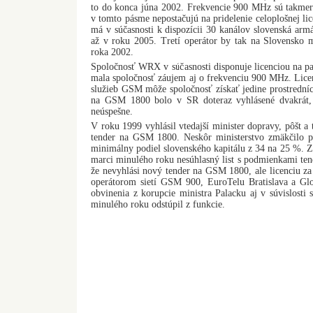
to do konca júna 2002. Frekvencie 900 MHz sú takmer
v tomto pásme nepostačujú na pridelenie celoplošnej 
má v súčasnosti k dispozícii 30 kanálov slovenská arm
až v roku 2005. Tretí operátor by tak na Slovensko m
roka 2002.
Spoločnosť WRX v súčasnosti disponuje licenciou na 
mala spoločnosť záujem aj o frekvenciu 900 MHz. Lice
služieb GSM môže spoločnosť získať jedine prostrední
na GSM 1800 bolo v SR doteraz vyhlásené dvakrát, 
neúspešne.
V roku 1999 vyhlásil vtedajší minister dopravy, pôšt a
tender na GSM 1800. Neskôr ministerstvo zmäkčilo p
minimálny podiel slovenského kapitálu z 34 na 25 %. Zá
marci minulého roku nesúhlasný list s podmienkami tend
že nevyhlási nový tender na GSM 1800, ale licenciu 
operátorom sietí GSM 900, EuroTelu Bratislava a Gl
obvinenia z korupcie ministra Palacku aj v súvislost
minulého roku odstúpil z funkcie.