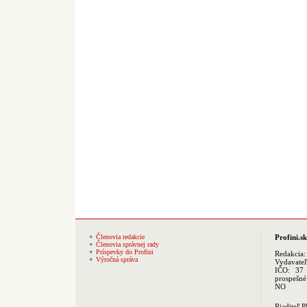
Členovia redakcie
Profini.sk
Členovia správnej rady
Príspevky do Profini
Redakcia
Výročná správa
Vydavate
IČO: 37 
prospešné
NO
Riaditeľ 