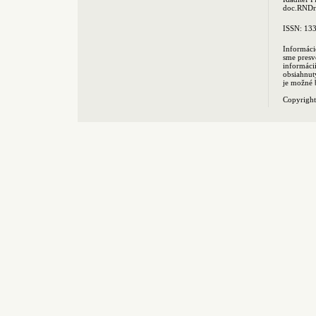
doc.RNDr.
ISSN: 13
Informáci
sme presv
informác
obsiahnut
je možné 
Copyrigh