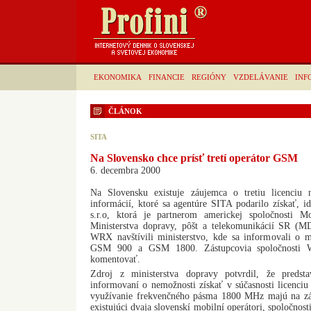
EKONOMIKA
FINANCIE
REGIÓNY
VZDELÁVANIE
INF
ČLÁNOK
SITA
Na Slovensko chce prísť tretí operátor GSM
6. decembra 2000
Na Slovensku existuje záujemca o tretiu licenci
informácií, ktoré sa agentúre SITA podarilo získať, 
s.r.o, ktorá je partnerom americkej spoločnosti M
Ministerstva dopravy, pôšt a telekomunikácií SR (MDP
WRX navštívili ministerstvo, kde sa informovali o mo
GSM 900 a GSM 1800. Zástupcovia spoločnosti W
komentovať.
Zdroj z ministerstva dopravy potvrdil, že predst
informovaní o nemožnosti získať v súčasnosti licen
využívanie frekvenčného pásma 1800 MHz majú na zák
existujúci dvaja slovenskí mobilní operátori, spoločnost