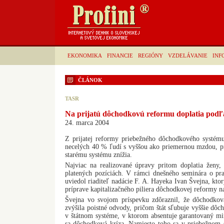
EKONOMIKA
FINANCIE
REGIÓNY
VZDELÁVANIE
INF
ČLÁNOK
TASR
Na prijatú dôchodkovú reformu doplatia podľ
24. marca 2004
Z prijatej reformy priebežného dôchodkového systém
necelých 40 % ľudí s vyššou ako priemernou mzdou, pr
starému systému znížia.
Najviac na realizované úpravy pritom doplatia ženy,
platených pozíciách. V rámci dnešného seminára o prav
uviedol riaditeľ nadácie F. A. Hayeka Ivan Švejna, ktor
príprave kapitalizačného piliera dôchodkovej reformy na
Švejna vo svojom príspevku zdôraznil, že dôchodkov
zvýšila poistné odvody, pričom štát sľubuje vyššie dôch
v štátnom systéme, v ktorom absentuje garantovaný mi
sa dôchodková kríza. Namiesto toho sa v priebežnom s