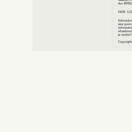
doc.RNDr.
ISSN: 13
Informáci
sme presv
informác
obsiahnut
je možné 
Copyrigh