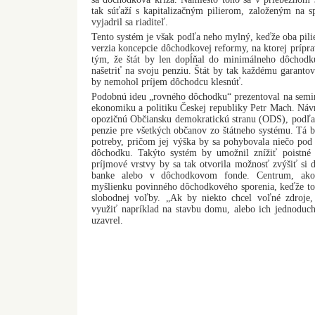
tak súťaží s kapitalizačným pilierom, založeným na 
vyjadril sa riaditeľ.
Tento systém je však podľa neho mylný, keďže oba pili
verzia koncepcie dôchodkovej reformy, na ktorej príprav
tým, že štát by len dopĺňal do minimálneho dôchodk
našetriť na svoju penziu. Štát by tak každému garanto
by nemohol príjem dôchodcu klesnúť.
Podobnú ideu „rovného dôchodku“ prezentoval na semin
ekonomiku a politiku Českej republiky Petr Mach. Návr
opozičnú Občiansku demokratickú stranu (ODS), podľa 
penzie pre všetkých občanov zo štátneho systému. Tá 
potreby, pričom jej výška by sa pohybovala niečo po
dôchodku. Takýto systém by umožnil znížiť poistné 
príjmové vrstvy by sa tak otvorila možnosť zvýšiť si
banke alebo v dôchodkovom fonde. Centrum, ako 
myšlienku povinného dôchodkového sporenia, keďže to
slobodnej voľby. „Ak by niekto chcel voľné zdroje,
využiť napríklad na stavbu domu, alebo ich jednoduch
uzavrel.