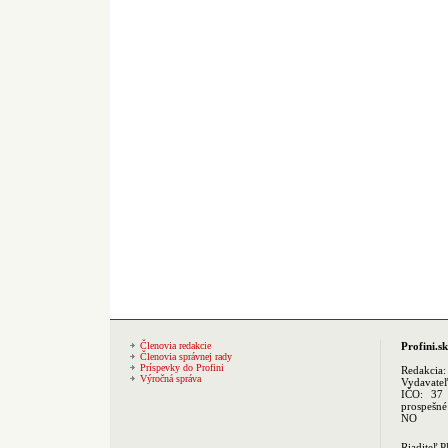
Členovia redakcie
Profini.sk
Členovia správnej rady
Príspevky do Profini
Redakcia
Výročná správa
Vydavate
IČO: 37 
prospešné
NO
Riaditeľ 