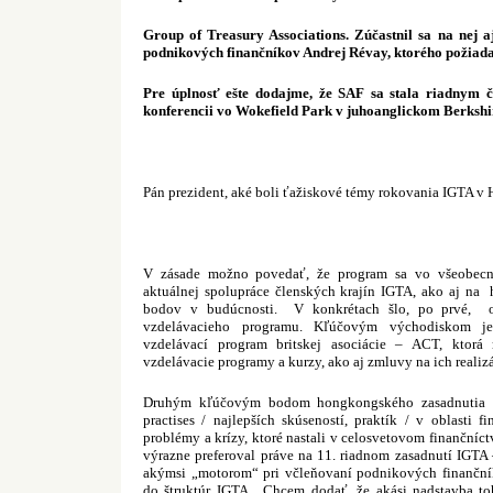
Group of Treasury Associations. Zúčastnil sa na nej aj
podnikových finančníkov Andrej Révay, ktorého požiada
Pre úplnosť ešte dodajme, že SAF sa stala riadnym
konferencii vo Wokefield Park v juhoanglickom Berkshi
Pán prezident, aké boli ťažiskové témy rokovania IGTA 
V zásade možno povedať, že program sa vo všeobecno
aktuálnej spolupráce členských krajín IGTA, ako aj n
bodov v budúcnosti.
V konkrétach šlo, po prvé,
vzdelávacieho programu. Kľúčovým východiskom je 
vzdelávací program britskej asociácie – ACT, ktorá
vzdelávacie programy a kurzy, ako aj zmluvy na ich reali
Druhým kľúčovým bodom hongkongského zasadnutia I
practises / najlepších skúseností, praktík / v oblasti 
problémy a krízy, ktoré nastali v celosvetovom finančníct
výrazne preferoval práve na 11. riadnom zasadnutí IGTA 
akýmsi „motorom“ pri včleňovaní podnikových finanční
do štruktúr IGTA.
Chcem dodať, že akási nadstavba to