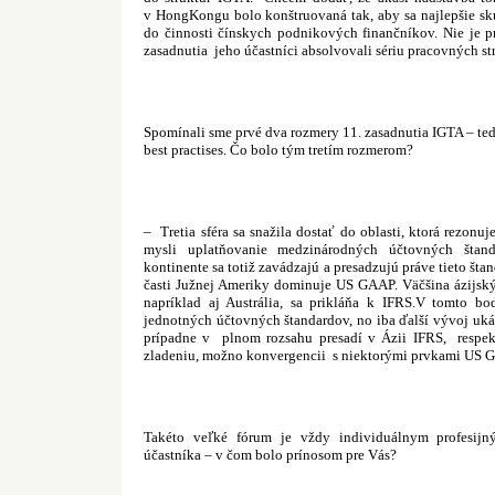
v HongKongu bolo konštruovaná tak, aby sa najlepšie skú
do činnosti čínskych podnikových finančníkov. Nie je p
zasadnutia
jeho účastníci absolvovali sériu pracovných str
Spomínali sme prvé dva rozmery 11. zasadnutia IGTA – ted
best practises. Čo bolo tým tretím rozmerom?
–
Tretia sféra sa snažila dostať do oblasti, ktorá rezon
mysli uplatňovanie medzinárodných účtovných šta
kontinente sa totiž zavádzajú a presadzujú práve tieto šta
časti Južnej Ameriky dominuje US GAAP. Väčšina ázijský
napríklad aj Austrália, sa prikláňa k IFRS.V tomto bo
jednotných účtovných štandardov, no iba ďalší vývoj uká
prípadne v plnom rozsahu presadí v Ázii IFRS,
respe
zladeniu, možno konvergencii
s niektorými prvkami US 
Takéto veľké fórum je vždy individuálnym profesij
účastníka – v čom bolo prínosom pre Vás?