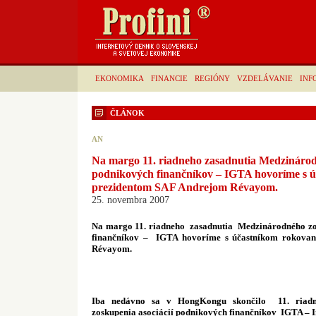
EKONOMIKA
FINANCIE
REGIÓNY
VZDELÁVANIE
INF
ČLÁNOK
AN
Na margo 11. riadneho zasadnutia Medzinárod
podnikových finančníkov – IGTA hovoríme s ú
prezidentom SAF Andrejom Révayom.
25. novembra 2007
Na margo 11. riadneho
zasadnutia
Medzinárodného zo
finančníkov –
IGTA hovoríme s účastníkom rokovan
Révayom.
Iba nedávno sa v HongKongu skončilo
11. riad
zoskupenia asociácií podnikových finančníkov
IGTA – I