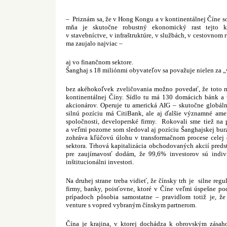
–
Priznám sa, že v Hong Kongu a v kontinentálnej Číne s
mňa je skutočne robustný ekonomický rast tejto kr
v stavebníctve, v infraštruktúre, v službách, v cestovnom
ma zaujalo najviac –
aj vo finančnom sektore.
Šanghaj s 18 miliónmi obyvateľov sa považuje nielen za 
bez akéhokoľvek zveličovania možno povedať, že toto m
kontinentálnej Číny. Sídlo tu má 130 domácich bánk a
akcionárov. Operuje tu americká AIG – skutočne globáln
silnú pozíciu má CitiBank, ale aj ďalšie významné am
spoločnosti, developerské firmy.
Rokovali sme tiež na 
a veľmi pozorne som sledoval aj pozíciu Šanghajskej bur
zohráva kľúčovú úlohu v transformačnom procese celej
sektora. Trhová kapitalizácia obchodovaných akcií preds
pre zaujímavosť dodám, že 99,6% investorov sú indivi
inštitucionálni investori.
Na druhej strane treba vidieť, že čínsky trh je
silne reg
firmy, banky, poisťovne, ktoré v Číne veľmi úspešne p
prípadoch pôsobia samostatne – pravidlom totiž je, ž
venture s vopred vybraným čínskym partnerom.
Čína je krajina, v ktorej dochádza k obrovským zásah