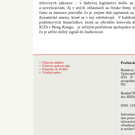
účtovných zákonov – v daňovej legislatíve došlo z
a novelizáciám. Aj v iných oblastiach sa čínske firmy 
často sa meniace pravidlá, čo je zrejme daň zaplatená z
dynamické zmeny, ktoré sa v nej odohrávajú.
V každom 
podnikových finančníkov, ktorá sa oficiálne kreovala d
IGTA v Hong Kongu,
je určitým prísľubom spolupráce te
čo je určite dobrý signál do budúcnosti.
Členovia redakcie
Profini.sk
Členovia správnej rady
Príspevky do Profini
Redakcia
Výročná správa
Vydavate
IČO: 37 
prospešné
NO
Riaditeľ 
doc.RNDr.
ISSN: 13
Informáci
sme presv
informác
obsiahnut
je možné 