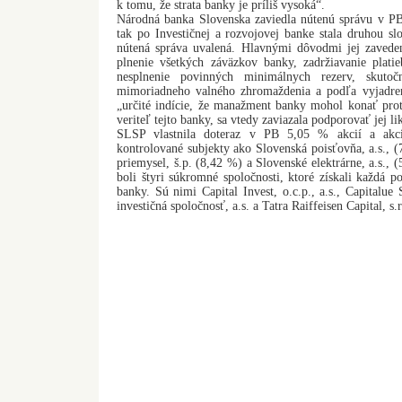
k tomu, že strata banky je príliš vysoká“.
Národná banka Slovenska zaviedla nútenú správu v PB
tak po Investičnej a rozvojovej banke stala druhou s
nútená správa uvalená. Hlavnými dôvodmi jej zavedeni
plnenie všetkých záväzkov banky, zadržiavanie plati
nesplnenie povinných minimálnych rezerv, skutoč
mimoriadneho valného zhromaždenia a podľa vyjadreni
„určité indície, že manažment banky mohol konať prot
veriteľ tejto banky, sa vtedy zaviazala podporovať jej li
SLSP vlastnila doteraz v PB 5,05 % akcií a akci
kontrolované subjekty ako Slovenská poisťovňa, a.s., 
priemysel, š.p. (8,42 %) a Slovenské elektrárne, a.s.,
boli štyri súkromné spoločnosti, ktoré získali každá 
banky. Sú nimi Capital Invest, o.c.p., a.s., Capitalu
investičná spoločnosť, a.s. a Tatra Raiffeisen Capital, s.r