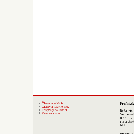
Členovia redakcie
Profini.sk
Členovia správnej rady
Príspevky do Profini
Redakcia
Výročná správa
Vydavate
IČO: 37 
prospešné
NO
Riaditeľ 