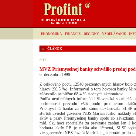
EKONOMIKA
FINANCIE
REGIÓNY
VZDELÁVANIE
INF
ČLÁNOK
SITA
MVZ Priemyselnej banky schválilo predaj po
6. decembra 1999
Z celkového počtu 12540 prezentovaných hlasov bolo z
hlasov (96,5 %). Informoval o tom hovorca banky Mir
zúčastnilo približne 68,4 % riadnych akcionárov.
Podľa neoficiálnych informácií Slovenská sporiteľň
podrobnosti prevodu však budú predmetom ďalší
Priemyselnú banku za túto sumu deklarovala SLSP 
štvrtok uviedol guvernér NBS Marián Jusko, náklady Slo
aktív a pasív Priemyselnej banky spolu so záväzkam
mld. Sk, hoci sporiteľňa za prevzatie zaplatí len 1 
hodnota aktív PB je nižšia ako účtovná, SLSP vyká
viceguvernéra NBS Jozefa Mudríka, „akcionári prídu o s