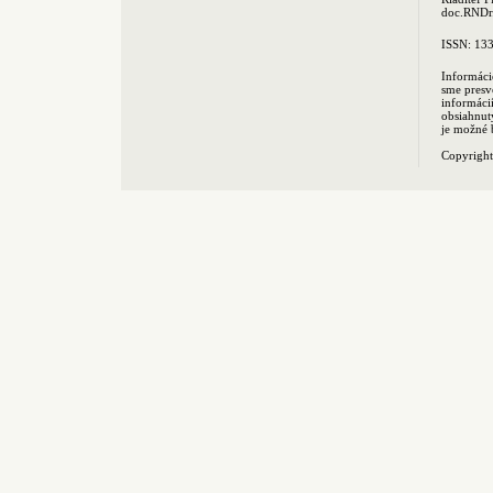
doc.RNDr.
ISSN: 13
Informáci
sme presv
informác
obsiahnut
je možné 
Copyrigh