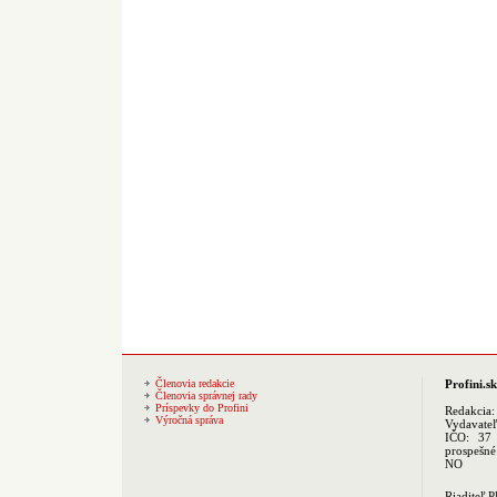
Členovia redakcie
Profini.sk
Členovia správnej rady
Príspevky do Profini
Redakcia
Výročná správa
Vydavate
IČO: 37 
prospešné
NO
Riaditeľ 