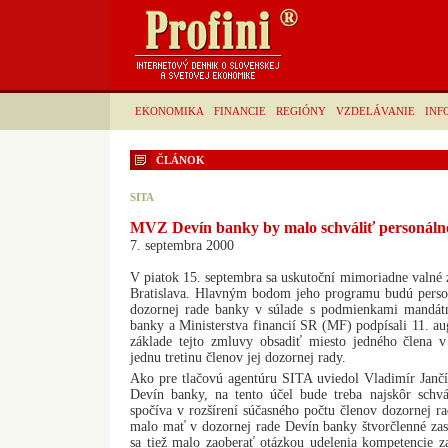
EKONOMIKA
FINANCIE
REGIÓNY
VZDELÁVANIE
INF
ČLÁNOK
SITA
MVZ Devín banky by malo schváliť personáln
7. septembra 2000
V piatok 15. septembra sa uskutoční mimoriadne valné 
Bratislava. Hlavným bodom jeho programu budú perso
dozornej rade banky v súlade s podmienkami mandátne
banky a Ministerstva financií SR (MF) podpísali 11. au
základe tejto zmluvy obsadiť miesto jedného člena v
jednu tretinu členov jej dozornej rady.
Ako pre tlačovú agentúru SITA uviedol Vladimír Jančí,
Devín banky, na tento účel bude treba najskôr schv
spočíva v rozšírení súčasného počtu členov dozornej 
malo mať v dozornej rade Devín banky štvorčlenné zas
sa tiež malo zaoberať otázkou udelenia kompetencie 