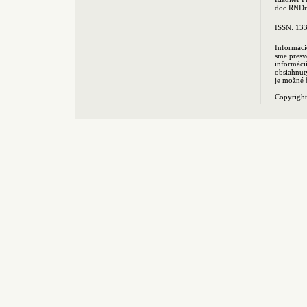
doc.RNDr.
ISSN: 13
Informáci
sme presv
informác
obsiahnut
je možné 
Copyrigh