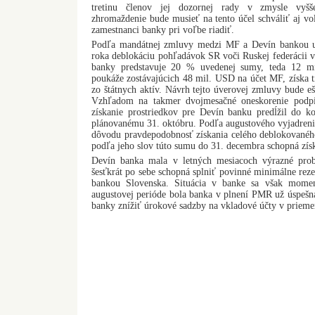
tretinu členov jej dozornej rady v zmysle vyšše
zhromaždenie bude musieť na tento účel schváliť aj v
zamestnanci banky pri voľbe riadiť.
Podľa mandátnej zmluvy medzi MF a Devín bankou u
roka deblokáciu pohľadávok SR voči Ruskej federácii 
banky predstavuje 20 % uvedenej sumy, teda 12 m
poukáže zostávajúcich 48 mil. USD na účet MF, získa t
zo štátnych aktív. Návrh tejto úverovej zmluvy bude e
Vzhľadom na takmer dvojmesačné oneskorenie podpi
získanie prostriedkov pre Devín banku predĺžil do k
plánovanému 31. októbru. Podľa augustového vyjadrenia
dôvodu pravdepodobnosť získania celého deblokovanéh
podľa jeho slov túto sumu do 31. decembra schopná zís
Devín banka mala v letných mesiacoch výrazné prob
šesťkrát po sebe schopná splniť povinné minimálne re
bankou Slovenska. Situácia v banke sa však moment
augustovej perióde bola banka v plnení PMR už úspešná
banky znížiť úrokové sadzby na vkladové účty v prieme