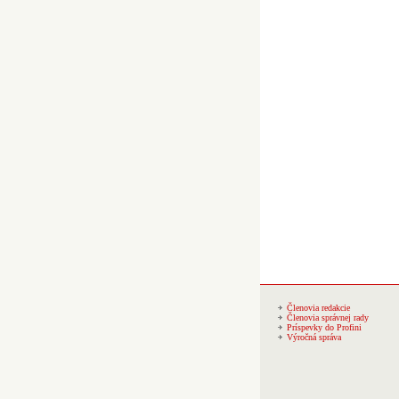
Členovia redakcie
Členovia správnej rady
Príspevky do Profini
Výročná správa