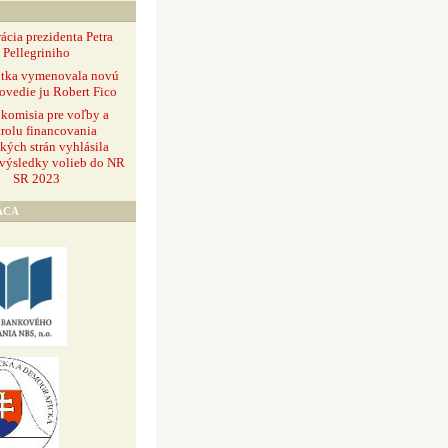
ácia prezidenta Petra
Pellegriniho
ntka vymenovala novú
ovedie ju Robert Fico
 komisia pre voľby a
rolu financovania
ckých strán vyhlásila
 výsledky volieb do NR
SR 2023
ÁCA