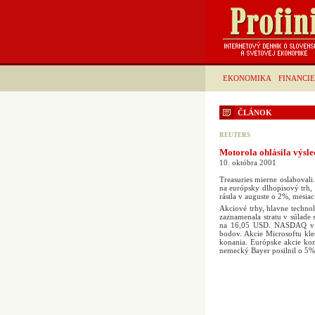
EKONOMIKA
FINANCIE
ČLÁNOK
REUTERS
Motorola ohlásila výsl
10. októbra 2001
Treasuries mierne oslabovali.
na európsky dlhopisový trh
rástla v auguste o 2%, mesia
Akciové trhy, hlavne technol
zaznamenala stratu v súlade 
na 16,05 USD. NASDAQ v u
bodov. Akcie Microsoftu kle
konania. Európske akcie kon
nemecký Bayer posilnil o 5%