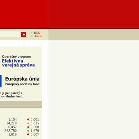
RSS
Autori
t
je podporený z
sociálneho fondu
1,154
0,001
24,210
0,015
0,857
0,000
363,750
1,670
1,616
0,007