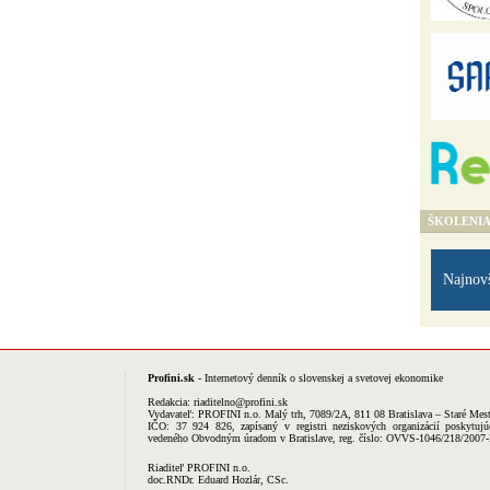
ŠKOLENI
Najnov
Profini.sk
- Internetový denník o slovenskej a svetovej ekonomike
Redakcia:
riaditelno@profini.sk
Vydavateľ:
PROFINI n.o.
Malý trh, 7089/2A, 811 08 Bratislava – Staré Mes
IČO: 37 924 826, zapísaný v registri neziskových organizácií poskytujú
vedeného Obvodným úradom v Bratislave, reg. číslo: OVVS-1046/218/2007
Riaditeľ PROFINI n.o.
doc.RNDr. Eduard Hozlár, CSc.