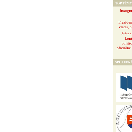
TOP TÉMY
Inaugur
Prezide
vládu, p
Štátna
kont
politi
oficiálne
SPOLUPR