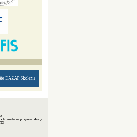
A
šie DAZAP Školenia
to,
cich všeobecne prospešné služby
-NO