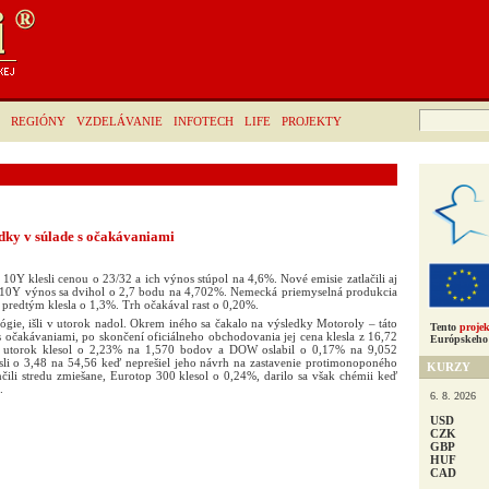
Hľadať:
REGIÓNY
VZDELÁVANIE
INFOTECH
LIFE
PROJEKTY
edky v súlade s očakávaniami
 10Y klesli cenou o 23/32 a ich výnos stúpol na 4,6%. Nové emisie zatlačili aj
, 10Y výnos sa dvihol o 2,7 bodu na 4,702%. Nemecká priemyselná produkcia
c predtým klesla o 1,3%. Trh očakával rast o 0,20%.
ógie, išli v utorok nadol. Okrem iného sa čakalo na výsledky Motoroly – táto
Tento
projek
s očakávaniami, po skončení oficiálneho obchodovania jej cena klesla z 16,72
Európskeho 
torok klesol o 2,23% na 1,570 bodov a DOW oslabil o 0,17% na 9,052
sli o 3,48 na 54,56 keď neprešiel jeho návrh na zastavenie protimonoponého
KURZY
čili stredu zmiešane, Eurotop 300 klesol o 0,24%, darilo sa však chémii keď
.
6. 8. 2026
USD
CZK
GBP
HUF
CAD