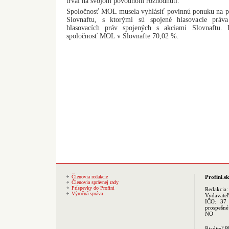
trval na svojom pôvodnom rozhodnutí.
Spoločnosť MOL musela vyhlásiť povinnú ponuku na pr
Slovnaftu, s ktorými sú spojené hlasovacie práv
hlasovacích práv spojených s akciami Slovnaftu. 
spoločnosť MOL v Slovnafte 70,02 %.
Členovia redakcie
Profini.sk
Členovia správnej rady
Príspevky do Profini
Redakcia
Výročná správa
Vydavate
IČO: 37 
prospešné
NO
Riaditeľ 