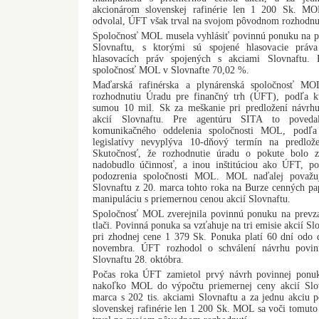
akcionárom slovenskej rafinérie len 1 200 Sk. MO
odvolal, ÚFT však trval na svojom pôvodnom rozhodnu
Spoločnosť MOL musela vyhlásiť povinnú ponuku na pr
Slovnaftu, s ktorými sú spojené hlasovacie práv
hlasovacích práv spojených s akciami Slovnaftu. 
spoločnosť MOL v Slovnafte 70,02 %.
Maďarská rafinérska a plynárenská spoločnosť MO
rozhodnutiu Úradu pre finančný trh (ÚFT), podľa k
sumou 10 mil. Sk za meškanie pri predložení návrhu
akcií Slovnaftu. Pre agentúru SITA to povedal
komunikačného oddelenia spoločnosti MOL, podľa 
legislatívy nevyplýva 10-dňový termín na predlož
Skutočnosť, že rozhodnutie úradu o pokute bolo z
nadobudlo účinnosť, a inou inštitúciou ako ÚFT, po
podozrenia spoločnosti MOL. MOL naďalej považuj
Slovnaftu z 20. marca tohto roka na Burze cenných pap
manipuláciu s priemernou cenou akcií Slovnaftu.
Spoločnosť MOL zverejnila povinnú ponuku na prevzat
tlači. Povinná ponuka sa vzťahuje na tri emisie akcií S
pri zhodnej cene 1 379 Sk. Ponuka platí 60 dní odo d
novembra. ÚFT rozhodol o schválení návrhu povinn
Slovnaftu 28. októbra.
Počas roka ÚFT zamietol prvý návrh povinnej ponu
nakoľko MOL do výpočtu priemernej ceny akcií Slo
marca s 202 tis. akciami Slovnaftu a za jednu akciu
slovenskej rafinérie len 1 200 Sk. MOL sa voči tomut