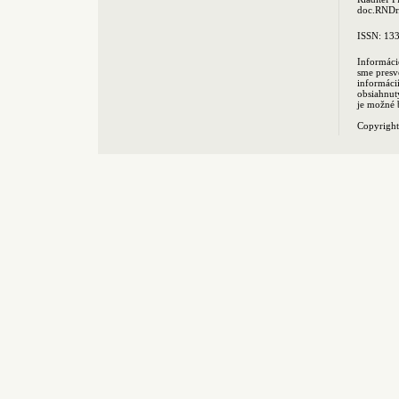
doc.RNDr.
ISSN: 13
Informáci
sme presv
informác
obsiahnut
je možné 
Copyrigh