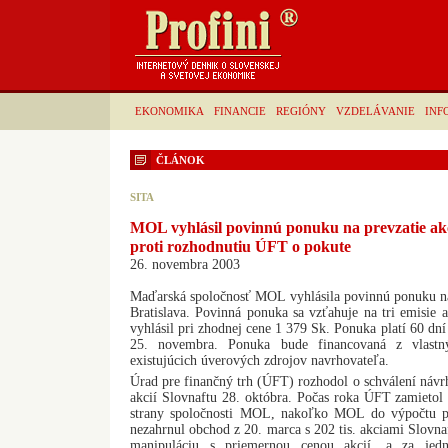
EKONOMIKA
FINANCIE
REGIÓNY
VZDELÁVANIE
INF
ČLÁNOK
SITA
MOL vyhlásil povinnú ponuku na prevzatie akci
proti rozhodnutiu ÚFT o pokute
26. novembra 2003
Maďarská spoločnosť MOL vyhlásila povinnú ponuku na p
Bratislava. Povinná ponuka sa vzťahuje na tri emisie
vyhlásil pri zhodnej cene 1 379 Sk. Ponuka platí 60 dní
25. novembra. Ponuka bude financovaná z vlastn
existujúcich úverových zdrojov navrhovateľa.
Úrad pre finančný trh (ÚFT) rozhodol o schválení návr
akcií Slovnaftu 28. októbra. Počas roka ÚFT zamietol
strany spoločnosti MOL, nakoľko MOL do výpočtu pr
nezahrnul obchod z 20. marca s 202 tis. akciami Slovna
manipuláciu s priemernou cenou akcií, a za jed