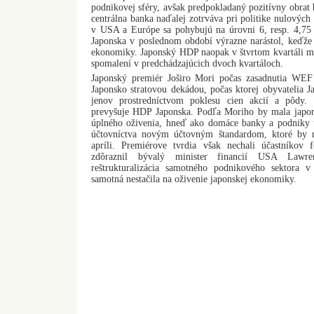
podnikovej sféry, avšak predpokladaný pozitívny obrat
centrálna banka naďalej zotrváva pri politike nulovýc
v USA a Európe sa pohybujú na úrovni 6, resp. 4,75 p
Japonska v poslednom období výrazne narástol, keďže v
ekonomiky. Japonský HDP naopak v štvrtom kvartáli m
spomalení v predchádzajúcich dvoch kvartáloch.
Japonský premiér Joširo Mori počas zasadnutia WEF 
Japonsko stratovou dekádou, počas ktorej obyvatelia Jap
jenov prostredníctvom poklesu cien akcií a pôdy.
prevyšuje HDP Japonska. Podľa Moriho by mala japon
úplného oživenia, hneď ako domáce banky a podniky 
účtovníctva novým účtovným štandardom, ktoré by 
apríli. Premiérove tvrdia však nechali účastníkov 
zdôraznil bývalý minister financií USA Lawr
reštrukturalizácia samotného podnikového sektora 
samotná nestačila na oživenie japonskej ekonomiky.