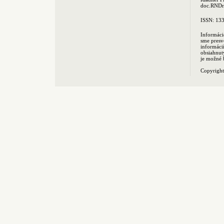
doc.RNDr.
ISSN: 13
Informáci
sme presv
informác
obsiahnut
je možné 
Copyrigh