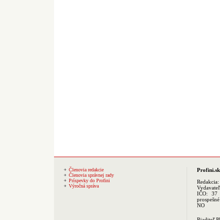
Členovia redakcie
Profini.sk
Členovia správnej rady
Príspevky do Profini
Redakcia
Výročná správa
Vydavate
IČO: 37 
prospešné
NO
Riaditeľ 