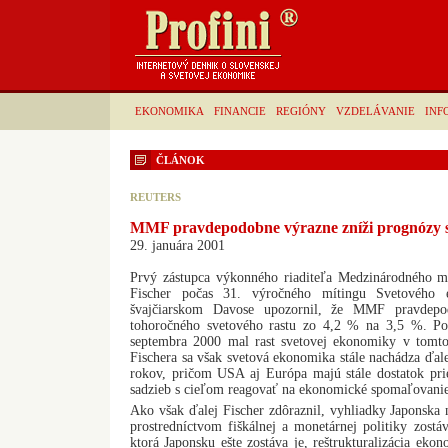
EKONOMIKA
FINANCIE
REGIÓNY
VZDELÁVANIE
INF
ČLÁNOK
REUTERS
MMF pravdepodobne výrazne zníži prognózy s
29. januára 2001
Prvý zástupca výkonného riaditeľa Medzinárodného
Fischer počas 31. výročného mítingu Svetového
švajčiarskom Davose upozornil, že MMF pravdepo
tohoročného svetového rastu zo 4,2 % na 3,5 %. Po
septembra 2000 mal rast svetovej ekonomiky v tomt
Fischera sa však svetová ekonomika stále nachádza ďale
rokov, pričom USA aj Európa majú stále dostatok pri
sadzieb s cieľom reagovať na ekonomické spomaľovanie
Ako však ďalej Fischer zdôraznil, vyhliadky Japonska 
prostredníctvom fiškálnej a monetárnej politiky zostáv
ktorá Japonsku ešte zostáva je, reštrukturalizácia eko