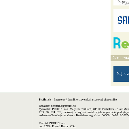
ŠKOLENI
Najnov
Profini.sk
- Internetový denník o slovenskej a svetovej ekonomike
Redakcia:
riaditelno@profini.sk
Vydavateľ:
PROFINI n.o.
Malý trh, 7089/2A, 811 08 Bratislava – Staré Mes
IČO: 37 924 826, zapísaný v registri neziskových organizácií poskytujú
vedeného Obvodným úradom v Bratislave, reg. číslo: OVVS-1046/218/2007
Riaditeľ PROFINI n.o.
doc.RNDr. Eduard Hozlár, CSc.