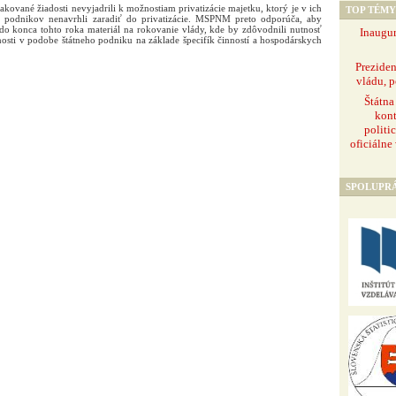
pakované žiadosti nevyjadrili k možnostiam privatizácie majetku, ktorý je v ich
TOP TÉMY
í a podnikov nenavrhli zaradiť do privatizácie. MSPNM preto odporúča, aby
i do konca tohto roka materiál na rokovanie vlády, kde by zdôvodnili nutnosť
Inaugur
osti v podobe štátneho podniku na základe špecifík činností a hospodárskych
Prezide
vládu, p
Štátna
kont
politi
oficiálne
SPOLUPR