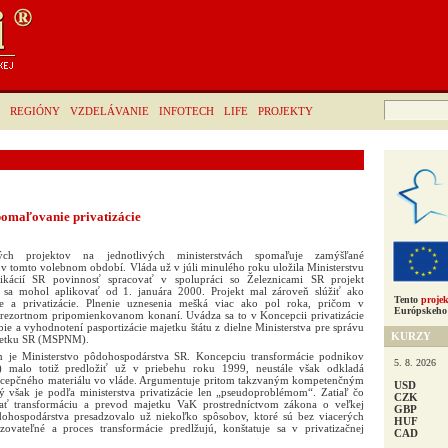
Hľadať:
REGIÓNY
VZDELÁVANIE
INFOTECH
LIFE
PROJEKTY
spomaľovanie privatizácie
ných projektov na jednotlivých ministerstvách spomaľuje zamýšľané
v tomto volebnom období. Vláda už v júli minulého roku uložila Ministerstvu
ikácií SR povinnosť spracovať v spolupráci so Železnicami SR projekt
 sa mohol aplikovať od 1. januára 2000. Projekt mal zároveň slúžiť ako
Tento
projek
cie a privatizácie. Plnenie uznesenia mešká viac ako pol roka, pričom v
Európskeho 
zirezortnom pripomienkovanom konaní. Uvádza sa to v Koncepcii privatizácie
bie a vyhodnotení pasportizácie majetku štátu z dielne Ministerstva pre správu
KURZY
ajetku SR (MSPNM).
 je Ministerstvo pôdohospodárstva SR. Koncepciu transformácie podnikov
5. 8. 2026
K) malo totiž predložiť už v priebehu roku 1999, neustále však odkladá
oncepčného materiálu vo vláde. Argumentuje pritom takzvaným kompetenčným
USD
šak je podľa ministerstva privatizácie len „pseudoproblémom“. Zatiaľ čo
CZK
ť transformáciu a prevod majetku VaK prostredníctvom zákona o veľkej
GBP
pôdohospodárstva presadzovalo už niekoľko spôsobov, ktoré sú bez viacerých
HUF
izovateľné a proces transformácie predlžujú, konštatuje sa v privatizačnej
CAD