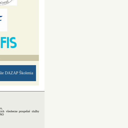
A
šie DAZAP Školenia
to,
cich všeobecne prospešné služby
-NO