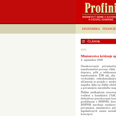
EKONOMIKA
FINANCIE
ČLÁNOK
SITA
Ministerstvo kritizuje 
4. septembra 2000
Oneskorovanie privatizač
transformačné procesy vlády 
dopravy, pôšt a telekomun
transformácie ŽSR tak, aby
východisko reštrukturalizá
súčasnosti je projekt v med
majetku štátu na ďalšie obdo
a privatizáciu národného m
Ďalším meškajúcim rezortom
vodární a kanalizácii (Va
definitívne prerokovanie k
problémom s MSPNM, ktorý v
MSPNM navrhuje zrealizova
privatizácii, ministerstvo 
legislatívnych zmien nereal
koncepcii.