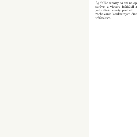
Aj ďalšie rezorty sa ani na o
správe, a viacero inštitúci
jednotlivé rezorty predložil
zachovania konkrétnych činn
výsledkov.