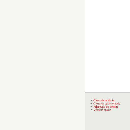
Členovia redakcie
Členovia správnej rady
Príspevky do Profini
Výročná správa