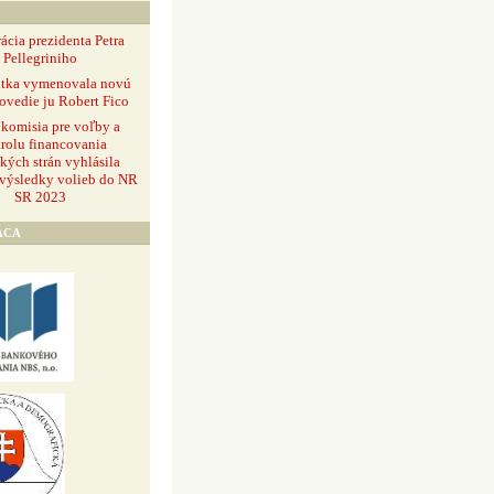
ácia prezidenta Petra
Pellegriniho
ntka vymenovala novú
ovedie ju Robert Fico
 komisia pre voľby a
rolu financovania
ckých strán vyhlásila
 výsledky volieb do NR
SR 2023
ÁCA