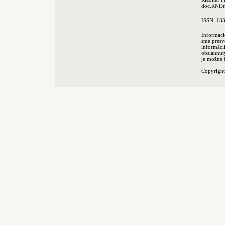
doc.RNDr.
ISSN: 13
Informáci
sme presv
informác
obsiahnut
je možné 
Copyrigh