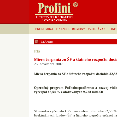
EKONOMIKA
FINANCIE
REGIÓNY
VZDELÁVANIE
INF
ČLÁNOK
SITA
Miera čerpania zo ŠF a štátneho rozpočtu dosi
26. novembra 2007
Miera čerpania zo ŠF a štátneho rozpočtu dosiahla 52,
Operačný program Poľnohospodárstvo a rozvoj vidi
vyčerpal 63,54 % z alokovaných 9,728 mld. Sk
Slovensko vyčerpalo k 22. novembru tohto roka 52,56 % 
štrukturálnych fondov (ŠF) a štátneho rozpočtu určenej 