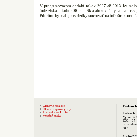
V programovacom období rokov 2007 až 2013 by malo 
únie získať okolo 400 mld. Sk a alokovať by sa mali cez
Prioritne by mali prostriedky smerovať na infraštruktúru, 
Členovia redakcie
Profini.sk
Členovia správnej rady
Príspevky do Profini
Redakcia
Výročná správa
Vydavate
IČO: 37 
prospešné
NO
Riaditeľ 