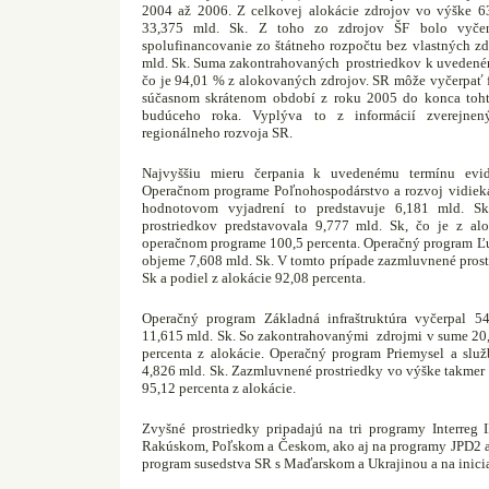
2004 až 2006. Z celkovej alokácie zdrojov vo výške 6
33,375 mld. Sk. Z toho zo zdrojov ŠF bolo vyče
spolufinancovanie zo štátneho rozpočtu bez vlastných zd
mld. Sk. Suma zakontrahovaných
prostriedkov k uvedené
čo je 94,01 % z alokovaných zdrojov. SR môže vyčerpať 
súčasnom skrátenom období z roku 2005 do konca toh
budúceho roka. Vyplýva to z informácií zverejnen
regionálneho rozvoja SR.
Najvyššiu mieru čerpania k uvedenému termínu evido
Operačnom programe Poľnohospodárstvo a rozvoj vidieka,
hodnotovom vyjadrení to predstavuje 6,181 mld. S
prostriedkov predstavovala 9,777 mld. Sk, čo je z al
operačnom programe 100,5 percenta. Operačný program Ľu
objeme 7,608 mld. Sk. V tomto prípade zazmluvnené prost
Sk a podiel z alokácie 92,08 percenta.
Operačný program Základná infraštruktúra vyčerpal 5
11,615 mld. Sk. So zakontrahovanými
zdrojmi v sume 20,
percenta z alokácie. Operačný program Priemysel a slu
4,826 mld. Sk. Zazmluvnené prostriedky vo výške takmer 
95,12 percenta z alokácie.
Zvyšné prostriedky pripadajú na tri programy Interreg 
Rakúskom, Poľskom a Českom, ako aj na programy JPD2 a 
program susedstva SR s Maďarskom a Ukrajinou a na inici