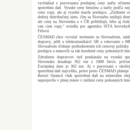
vychádzal z porovnania predajnej ceny nafty očiste
spotrebnú daň. Vysoké ceny benzínu a nafty podľa nej
ceny ropy, ale aj vysoké marže predajcu. „Zníženie
dobrej distribučnej siete, čím sa Slovnaftu znižujú dis
ale ceny na Slovensku a v ČR približujú, lebo aj čes
rast cien ropy,“ uviedla pre agentúru SITA hovorkyňa
Félová.
ČESMAD chce vyvolať stretnutie so Slovnaftom, násl
dopravy, pôšt a telekomunikácií SR a rokovanie s M
Slovnaftom sľubuje prehodnotenie ich cenovej politiky 
predajcu a stanovili sa tak korektné ceny pohonných hm
Združenie dopravcov tiež poukázalo na vysokú spo
Slovensku dosahuje 362 eur z 1000 litrov, pričo
Európskej únie je 302 eur. Aj v porovnaní s okolit
spotrebná daň najvyššia, práve preto ČESMAD plánuje r
Rezort financií však spotrebnú daň na minerálne olej
neprejavilo v plnej miere v znížení ceny pohonných hm