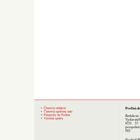
Členovia redakcie
Profini.sk
Členovia správnej rady
Príspevky do Profini
Redakcia
Výročná správa
Vydavate
IČO: 37 
prospešné
NO
Riaditeľ 