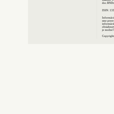
doc.RNDr.
ISSN: 13
Informáci
sme presv
informác
obsiahnut
je možné 
Copyrigh