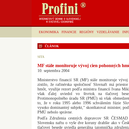
EKONOMIKA
FINANCIE
REGIÓNY
VZDELÁVANIE
INF
ČLÁNOK
SITA
MF stále monitoruje vývoj cien pohonných hm
10. septembra 2004
Ministerstvo financií SR (MF) stále monitoruje vývo
zistilo, že rafinérska spoločnosť Slovnaft má priest
hmôt, využije rezort podľa ministra financií Ivana Mik
však ďalej uviedol vo štvrtok na tlačovej besed
Protimonopolného úradu SR (PMÚ) sú však obmedzené
to, že v roku 1995 alebo 1996 schválením fúzie Slo
vysoko dominantný subjekt,“ skonštatoval minister, pod
PMÚ nebolo správne.
Podľa Združenia cestných dopravcov SR ČESMAD S
Slovensku naftu o vyše dve koruny drahšie ako v Česk
tlačovej besede uviedla generálna tajomníčka združ