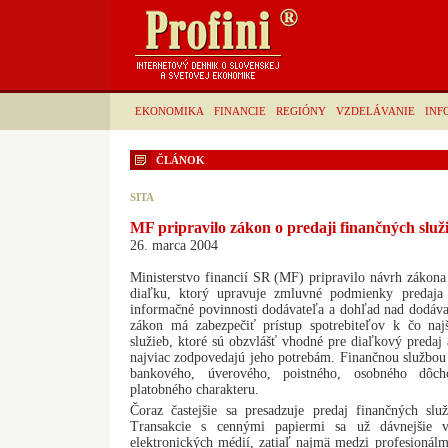
EKONOMIKA
FINANCIE
REGIÓNY
VZDELÁVANIE
INF
ČLÁNOK
SITA
MF pripravilo zákon o predaji finančných služ
26. marca 2004
Ministerstvo financií SR (MF) pripravilo návrh zákona 
diaľku, ktorý upravuje zmluvné podmienky predaja 
informačné povinnosti dodávateľa a dohľad nad dodáva
zákon má zabezpečiť prístup spotrebiteľov k čo naj
služieb, ktoré sú obzvlášť vhodné pre diaľkový predaj 
najviac zodpovedajú jeho potrebám. Finančnou službou
bankového, úverového, poistného, osobného dôcho
platobného charakteru.
Čoraz častejšie sa presadzuje predaj finančných služ
Transakcie s cennými papiermi sa už dávnejšie 
elektronických médií, zatiaľ najmä medzi profesionálm