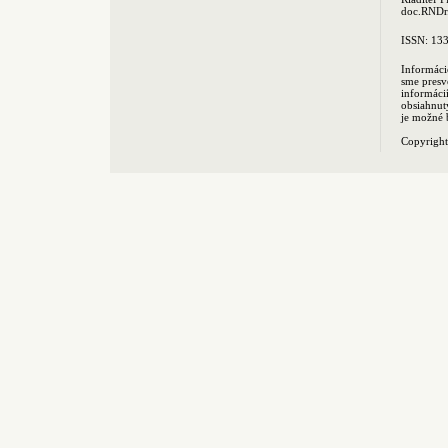
doc.RNDr.
ISSN: 13
Informáci
sme presv
informác
obsiahnut
je možné 
Copyrigh