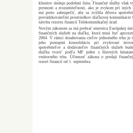
klientov sleduje podobnú líniu. Finančné služby však v
presnosti a zrozumiteľnosti, ako je zvykom pri iných
má preto zabezpečiť, aby sa zvýšila dôvera spotreb
prevádzkovateľmi prostriedkov diaľkovej komunikácie
návrhu rezortu financií Telekomunikačný úrad.
Novým zákonom sa má prebrať smernica Európskej únie
finančných služieb na diaľku, ktorá musí byť aproxi
2004. V rámci dosahovania cieľov jednotného trhu je to
jeho postupnú konsolidáciu pri zvyšovaní úrovn
spotrebiteľov a dodávateľov finančných služieb bud
diaľku tvoriť podľa MF jeden z hlavných hmatate
vnútorného trhu. Účinnosť zákona o predaji finančn
rezort financií od 1. septembra.