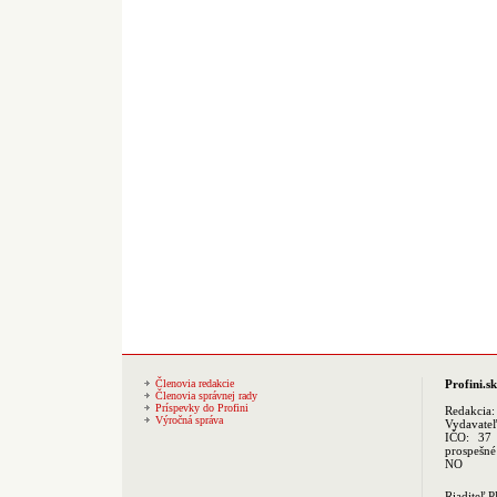
Členovia redakcie
Profini.sk
Členovia správnej rady
Príspevky do Profini
Redakcia
Výročná správa
Vydavate
IČO: 37 
prospešné
NO
Riaditeľ 