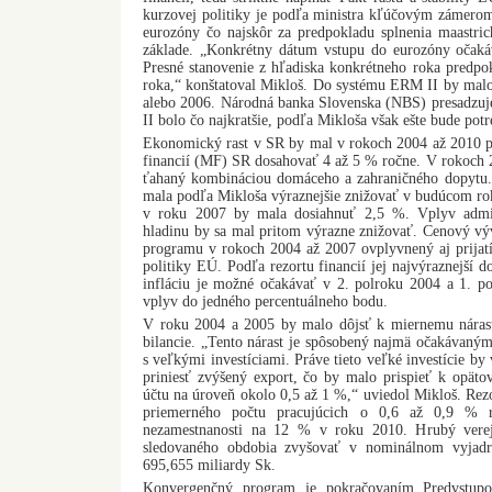
kurzovej politiky je podľa ministra kľúčovým zámerom
eurozóny čo najskôr za predpokladu splnenia maastric
základe. „Konkrétny dátum vstupu do eurozóny očak
Presné stanovenie z hľadiska konkrétneho roka predpo
roka,“ konštatoval Mikloš. Do systému ERM II by malo
alebo 2006. Národná banka Slovenska (NBS) presadzuj
II bolo čo najkratšie, podľa Mikloša však ešte bude pot
Ekonomický rast v SR by mal v rokoch 2004 až 2010 p
financií (MF) SR dosahovať 4 až 5 % ročne. V rokoch 
ťahaný kombináciou domáceho a zahraničného dopytu. 
mala podľa Mikloša výraznejšie znižovať v budúcom ro
v roku 2007 by mala dosiahnuť 2,5 %. Vplyv admin
hladinu by sa mal pritom výrazne znižovať. Cenový v
programu v rokoch 2004 až 2007 ovplyvnený aj prijat
politiky EÚ. Podľa rezortu financií jej najvýraznejší 
infláciu je možné očakávať v 2. polroku 2004 a 1. p
vplyv do jedného percentuálneho bodu.
V roku 2004 a 2005 by malo dôjsť k miernemu nárast
bilancie. „Tento nárast je spôsobený najmä očakávaným
s veľkými investíciami. Práve tieto veľké investície b
priniesť zvýšený export, čo by malo prispieť k opäto
účtu na úroveň okolo 0,5 až 1 %,“ uviedol Mikloš. Rezor
priemerného počtu pracujúcich o 0,6 až 0,9 % ro
nezamestnanosti na 12 % v roku 2010. Hrubý vere
sledovaného obdobia zvyšovať v nominálnom vyjadr
695,655 miliardy Sk.
Konvergenčný program je pokračovaním Predvstup