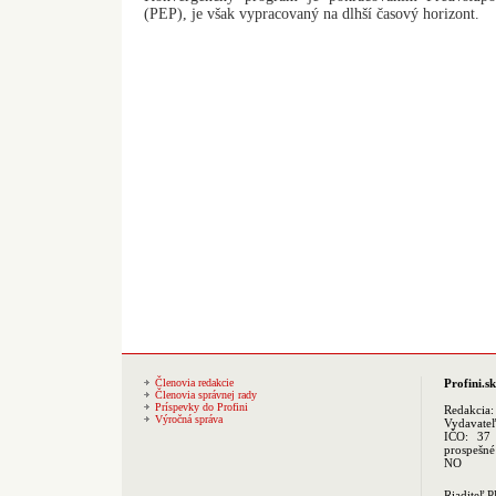
(PEP), je však vypracovaný na dlhší časový horizont.
Členovia redakcie
Profini.sk
Členovia správnej rady
Príspevky do Profini
Redakcia
Výročná správa
Vydavate
IČO: 37 
prospešné
NO
Riaditeľ 