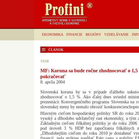
EKONOMIKA
FINANCIE
REGIÓNY
VZDELÁVANIE
INF
ČLÁNOK
TASR
MF: Koruna sa bude ročne zhodnocovať o 1,5
pokračovať
8. apríla 2004
Slovenská koruna by sa v prípade ďalšieho uskuto
zhodnocovať o 1,5 %. Ako ďalej dnes uviedol minist
prezentácii Konvergenčného programu Slovenska na r
slovenskej meny by nemalo ohroziť konkurencieschopn
Hlavným cieľom hospodárskej politiky SR do roku 20
vysoký a dlhodobo udržateľný rast ekonomiky, a tým aj 
Základným cieľom fiškálnej politiky je do roku 2006 zn
pod úroveň 3 % HDP bez započítania fiškálnych n
„Dlhodobejším cieľom do roku 2010 je dosiahnuť vyr
financií, teda striktne napĺňať Pakt rastu a stability