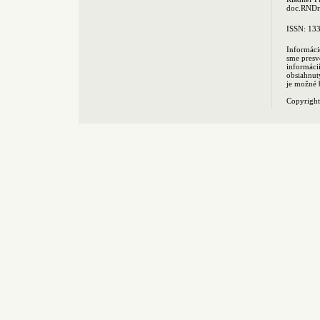
doc.RNDr.
ISSN: 13
Informáci
sme presv
informác
obsiahnut
je možné 
Copyrigh