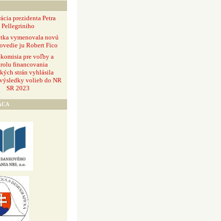
ácia prezidenta Petra
Pellegriniho
ntka vymenovala novú
ovedie ju Robert Fico
 komisia pre voľby a
rolu financovania
ckých strán vyhlásila
 výsledky volieb do NR
SR 2023
ÁCA