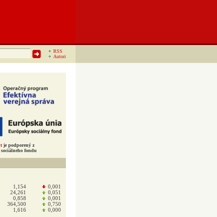
RSS
Autori
t
je podporený z
sociálneho fondu
1,154
0,001
24,261
0,051
0,858
0,001
364,500
0,750
1,616
0,000