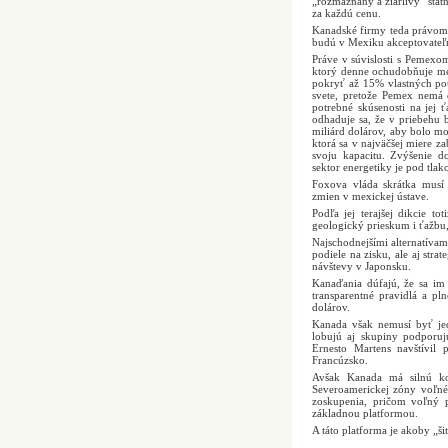
„rozmaznaný a žiarlivý“ štát
za každú cenu.
Kanadské firmy teda právom k
budú v Mexiku akceptovateľ
Práve v súvislosti s Pemex
ktorý denne ochudobňuje me
pokryť až 15% vlastných pot
svete, pretože Pemex nemá d
potrebné skúsenosti na jej
odhaduje sa, že v priebehu
miliárd dolárov, aby bolo mo
ktorá sa v najväčšej miere 
svoju kapacitu. Zvýšenie 
sektor energetiky je pod tlak
Foxova vláda skrátka musí 
zmien v mexickej ústave.
Podľa jej terajšej dikcie t
geologický prieskum i ťažbu,
Najschodnejšími alternatívam
podiele na zisku, ale aj stra
návštevy v Japonsku.
Kanaďania dúfajú, že sa im 
transparentné pravidlá a p
dolárov.
Kanada však nemusí byť jed
lobujú aj skupiny podporujú
Ernesto Martens navštívil
Francúzsko.
Avšak Kanada má silnú k
Severoamerickej zóny voľné
zoskupenia, pričom voľný p
základnou platformou.
A táto platforma je akoby „ši