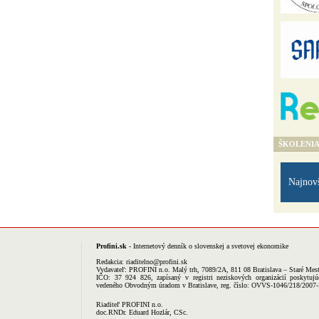
ŠKOLENI
Najnov
Profini.sk
- Internetový denník o slovenskej a svetovej ekonomike
Redakcia:
riaditelno@profini.sk
Vydavateľ:
PROFINI n.o.
Malý trh, 7089/2A, 811 08 Bratislava – Staré Mes
IČO: 37 924 826, zapísaný v registri neziskových organizácií poskytujú
vedeného Obvodným úradom v Bratislave, reg. číslo: OVVS-1046/218/2007
Riaditeľ PROFINI n.o.
doc.RNDr. Eduard Hozlár, CSc.