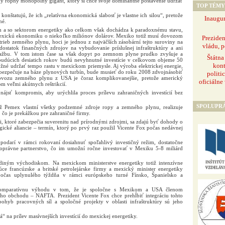
ny ropný monopolný gigant, ktorý si chce svoje dominantné postavenie udržať
TOP TÉMY
onštatujú, že ich „relatívna ekonomická slabosť je vlastne ich silou“, pretože
Inaugur
né.
om a so sektorom energetiky ako celkom však dochádza k paradoxnému stavu,
xickú ekonomiku o niekoľko miliónov dolárov. Mexiko totiž musí dovozom
Prezide
rieb zemného plynu, hoci je jednou z najväčších zásobární tejto suroviny na
vládu, p
ostatok finančných zdrojov na vybudovanie príslušnej infraštruktúry a ani
 ťažbu. V tom istom čase sa však dopyt po zemnom plyne prudko zvyšuje a
Štátna
 budúcich desiatich rokov budú nevyhnutné investície v celkovom objeme 50
kont
žné udržať tempo rastu v mexickom priemysle. Aj výroba elektrickej energie,
zabezpečuje na báze plynových turbín, bude musieť do roku 2008 zdvojnásobiť
politi
dovozu zemného plynu z USA je čoraz komplikovanejšie, pretože americký
oficiálne
om veľmi akútnych reštrikcií.
nájsť kompromis, aby urýchlila proces prílevu zahraničných investícií bez
SPOLUPR
otiž Pemex vlastní všetky podzemné zdroje ropy a zemného plynu, realizuje
 čo je prekážkou pre zahraničné firmy.
i, ktoré zabezpečia suverenitu nad prírodnými zdrojmi, sa zdajú byť dohody o
tegické aliancie – termín, ktorý po prvý raz použil Vicente Fox počas nedávnej
podarí v rámci rokovaní dosiahnuť spoľahlivý investičný režim, dostatočne
lnoprávne partnerstvo, čo im umožní ročne investovať v Mexiku 5-8 miliárd
iným východiskom. Na mexickom ministerstve energetiky totiž intenzívne
ce francúzske a britské petrolejárske firmy a mexický minister energetiky
 počas uplynulého týždňa v rámci európskeho turné Fínsko, Španielsko a
omparatívnu výhodu v tom, že je spoločne s Mexikom a USA členom
ho obchodu – NAFTA. Prezident Vicente Fox chce prehĺbiť integráciu tohto
ohyb pracovných síl a spoločné projekty v oblasti infraštruktúry sú jeho
tá“ na prílev masívnejších investícií do mexickej energetiky.