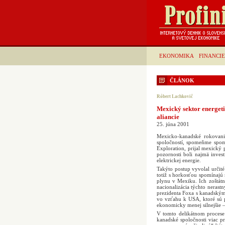
EKONOMIKA
FINANCIE
ČLÁNOK
Róbert Lachkovič
Mexický sektor energet
aliancie
25. júna 2001
Mexicko-kanadské rokovania
spoločností, spomeňme spom
Exploration, prijal mexický 
pozornosti boli najmä inve
elektrickej energie.
Takýto postup vyvolal určité
totiž s horkosťou spomínajú 
plynu v Mexiku. Ich zoštát
nacionalizácia týchto nerast
prezidenta Foxa s kanadskými
vo vzťahu k USA, ktoré sú 
ekonomicky menej silnejšie –
V tomto delikátnom procese 
kanadské spoločnosti viac p