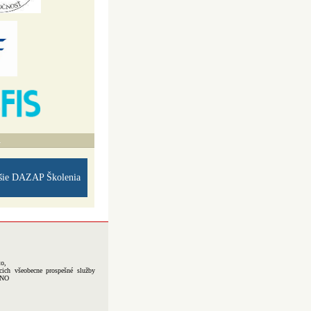
A
šie DAZAP Školenia
to,
cich všeobecne prospešné služby
-NO