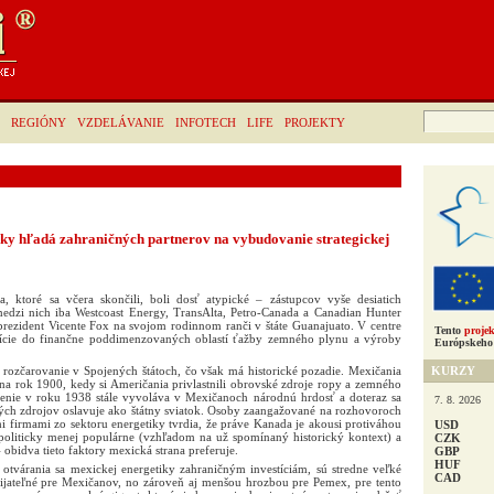
Hľadať:
REGIÓNY
VZDELÁVANIE
INFOTECH
LIFE
PROJEKTY
iky hľadá zahraničných partnerov na vybudovanie strategickej
, ktoré sa včera skončili, boli dosť atypické – zástupcov vyše desiatich
edzi nich iba Westcoast Energy, TransAlta, Petro-Canada a Canadian Hunter
prezident Vicente Fox na svojom rodinnom ranči v štáte Guanajuato. V centre
Tento
projek
stície do finančne poddimenzovaných oblastí ťažby zemného plynu a výroby
Európskeho 
KURZY
 rozčarovanie v Spojených štátoch, čo však má historické pozadie. Mexičania
na rok 1900, kedy si Američania privlastnili obrovské zdroje ropy a zemného
nenie v roku 1938 stále vyvoláva v Mexičanoch národnú hrdosť a doteraz sa
7. 8. 2026
ných zdrojov oslavuje ako štátny sviatok. Osoby zaangažované na rozhovoroch
 firmami zo sektoru energetiky tvrdia, že práve Kanada je akousi protiváhou
USD
politicky menej populárne (vzhľadom na už spomínaný historický kontext) a
CZK
 obidva tieto faktory mexická strana preferuje.
GBP
HUF
otvárania sa mexickej energetiky zahraničným investíciám, sú stredne veľké
CAD
rijateľné pre Mexičanov, no zároveň aj menšou hrozbou pre Pemex, pre tento