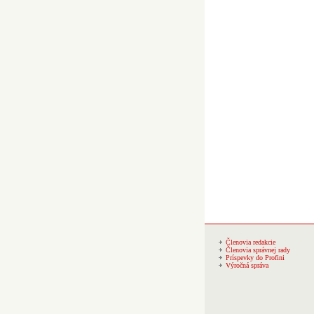
Členovia redakcie
Členovia správnej rady
Príspevky do Profini
Výročná správa