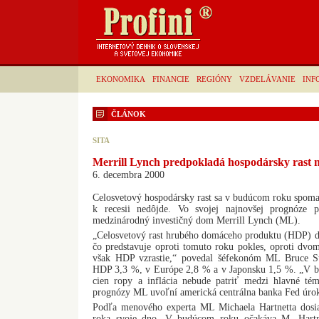
EKONOMIKA
FINANCIE
REGIÓNY
VZDELÁVANIE
INF
ČLÁNOK
SITA
Merrill Lynch predpokladá hospodársky rast 
6. decembra 2000
Celosvetový hospodársky rast sa v budúcom roku spomalí
k recesii nedôjde. Vo svojej najnovšej prognóze 
medzinárodný investičný dom Merrill Lynch (ML).
„Celosvetový rast hrubého domáceho produktu (HDP) 
čo predstavuje oproti tomuto roku pokles, oproti d
však HDP vzrastie,“ povedal šéfekonóm ML Bruce S
HDP 3,3 %, v Európe 2,8 % a v Japonsku 1,5 %. „V 
cien ropy a inflácia nebude patriť medzi hlavné té
prognózy ML uvoľní americká centrálna banka Fed úro
Podľa menového experta ML Michaela Hartnetta dosia
roka svoje dno. V budúcom roku očakáva M. Hartne