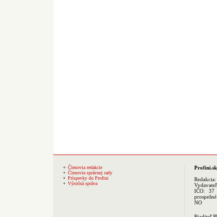
Členovia redakcie
Profini.sk
Členovia správnej rady
Príspevky do Profini
Redakcia
Výročná správa
Vydavate
IČO: 37 
prospešné
NO
Riaditeľ 