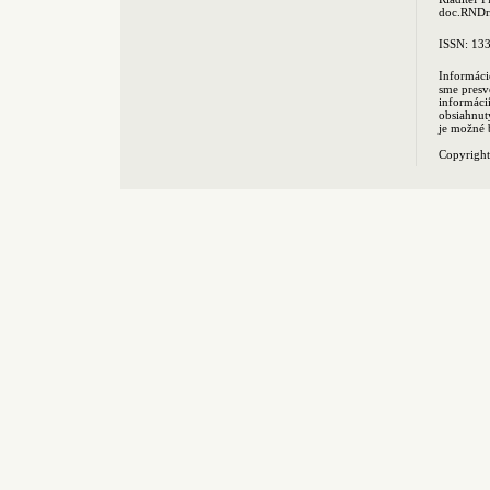
doc.RNDr.
ISSN: 13
Informáci
sme presv
informác
obsiahnut
je možné 
Copyrigh