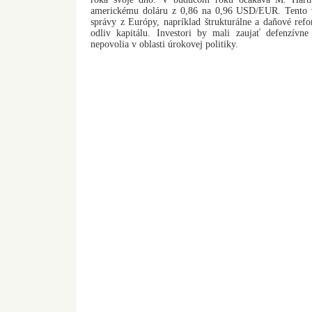
americkému doláru z 0,86 na 0,96 USD/EUR. Tento 
správy z Európy, napríklad štrukturálne a daňové refor
odliv kapitálu. Investori by mali zaujať defenzívn
nepovolia v oblasti úrokovej politiky.