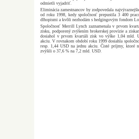
odmietli vyjadriť.
Eliminácia zamestnancov by zodpovedala najvýraznejši
od roku 1998, kedy spoločnosť prepustila 3 400 praco
dlhopismi a kvôli nezhodám s hedgingovým fondom L
Spoločnosť Merrill Lynch zaznamenala v prvom kvartál
zisku, podporený zvýšením brokerskej provízie a ziskam
dosiahol v prvom kvartáli zisk vo výške 1,04 mld.
akciu. V rovnakom období roku 1999 dosiahla spoločno
resp. 1,44 USD na jednu akciu. Čisté príjmy, ktoré n
zvýšili o 37,6 % na 7,2 mld. USD.