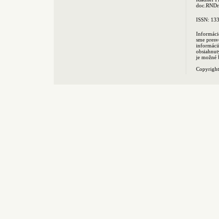
doc.RNDr.
ISSN: 13
Informáci
sme presv
informác
obsiahnut
je možné 
Copyrigh