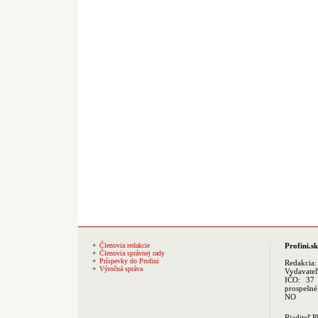
Členovia redakcie
Profini.sk
Členovia správnej rady
Príspevky do Profini
Redakcia
Výročná správa
Vydavate
IČO: 37 
prospešné
NO
Riaditeľ 