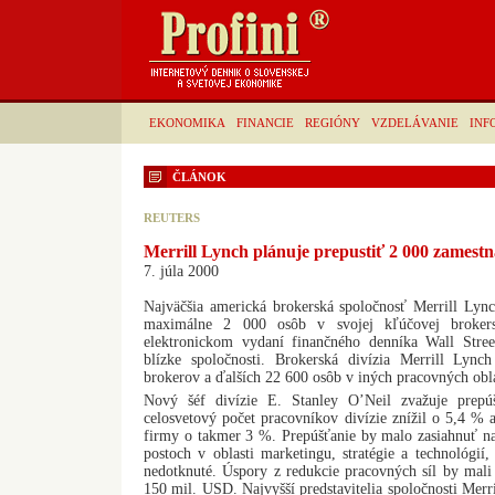
EKONOMIKA
FINANCIE
REGIÓNY
VZDELÁVANIE
INF
ČLÁNOK
REUTERS
Merrill Lynch plánuje prepustiť 2 000 zamest
7. júla 2000
Najväčšia americká brokerská spoločnosť Merrill Lync
maximálne 2 000 osôb v svojej kľúčovej brokers
elektronickom vydaní finančného denníka Wall Street
blízke spoločnosti. Brokerská divízia Merrill Lync
brokerov a ďalších 22 600 osôb v iných pracovných obla
Nový šéf divízie E. Stanley O’Neil zvažuje prepú
celosvetový počet pracovníkov divízie znížil o 5,4 %
firmy o takmer 3 %. Prepúšťanie by malo zasiahnuť 
postoch v oblasti marketingu, stratégie a technológií,
nedotknuté. Úspory z redukcie pracovných síl by mali
150 mil. USD. Najvyšší predstavitelia spoločnosti Merri