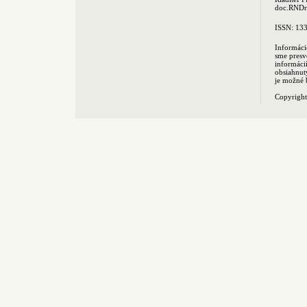
doc.RNDr.
ISSN: 13
Informáci
sme presv
informác
obsiahnut
je možné 
Copyrigh