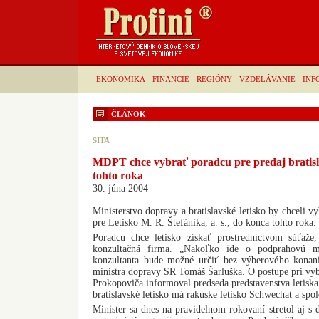
EKONOMIKA
FINANCIE
REGIÓNY
VZDELÁVANIE
INF
ČLÁNOK
SITA
MDPT chce vybrať poradcu pre predaj bratisl
tohto roka
30. júna 2004
Ministerstvo dopravy a bratislavské letisko by chceli v
pre Letisko M. R. Štefánika, a. s., do konca tohto roka.
Poradcu chce letisko získať prostredníctvom súťaže
konzultačná firma. „Nakoľko ide o podprahovú me
konzultanta bude možné určiť bez výberového konani
ministra dopravy SR Tomáš Šarluška. O postupe pri výb
Prokopoviča informoval predseda predstavenstva letisk
bratislavské letisko má rakúske letisko Schwechat a spol
Minister sa dnes na pravidelnom rokovaní stretol aj s 