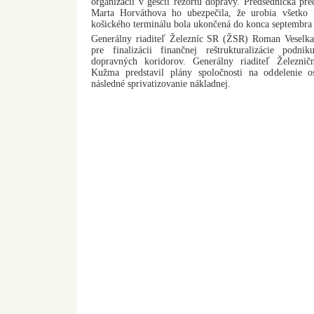
organizácií v gescii rezortu dopravy. Predsedníčka pre
Marta Horváthova ho ubezpečila, že urobia všetko 
košického terminálu bola ukončená do konca septembra
Generálny riaditeľ Železníc SR (ŽSR) Roman Veselka
pre finalizácii finančnej reštrukturalizácie pod
dopravných koridorov. Generálny riaditeľ Železni
Kužma predstavil plány spoločnosti na oddelenie 
následné sprivatizovanie nákladnej.