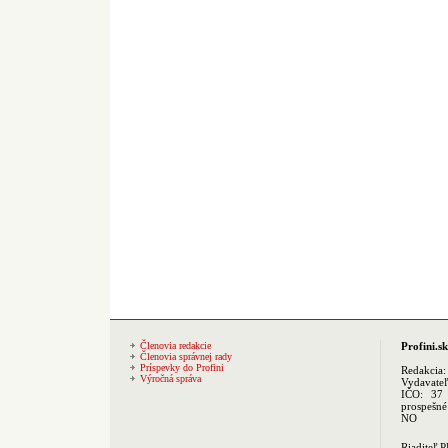
Členovia redakcie
Profini.sk
Členovia správnej rady
Príspevky do Profini
Redakcia
Výročná správa
Vydavate
IČO: 37 
prospešné
NO
Riaditeľ 