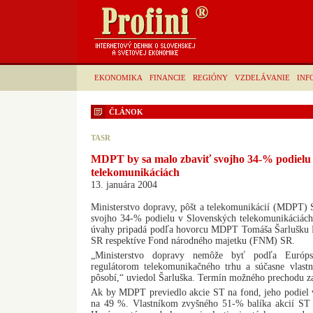
EKONOMIKA
FINANCIE
REGIÓNY
VZDELÁVANIE
INF
ČLÁNOK
TASR
MDPT by sa malo zbaviť svojho 34-% podielu
telekomunikáciách
13. januára 2004
Ministerstvo dopravy, pôšt a telekomunikácií (MDPT)
svojho 34-% podielu v Slovenských telekomunikáciách 
úvahy pripadá podľa hovorcu MDPT Tomáša Šarlušku M
SR respektíve Fond národného majetku (FNM) SR.
„Ministerstvo dopravy nemôže byť podľa Európs
regulátorom telekomunikačného trhu a súčasne vlast
pôsobí,“ uviedol Šarluška. Termín možného prechodu za
Ak by MDPT previedlo akcie ST na fond, jeho podiel v
na 49 %. Vlastníkom zvyšného 51-% balíka akcií ST