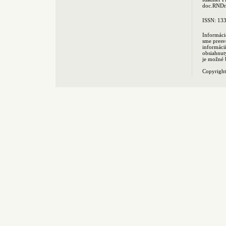
doc.RNDr.
ISSN: 13
Informáci
sme presv
informác
obsiahnut
je možné 
Copyrigh