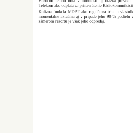
Horúcou témou bola v minulosti aj otázka prevodu
Telekom ako odplata za prinavrátenie Rádiokomunikácií
Kolízna funkcia MDPT ako regulátora trhu a vlastník
momentálne aktuálna aj v prípade jeho 90-% podielu v
zámerom rezortu je však jeho odpredaj.