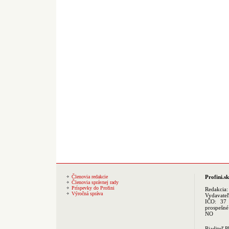
Členovia redakcie
Profini.sk
Členovia správnej rady
Príspevky do Profini
Redakcia
Výročná správa
Vydavate
IČO: 37 
prospešné
NO
Riaditeľ 