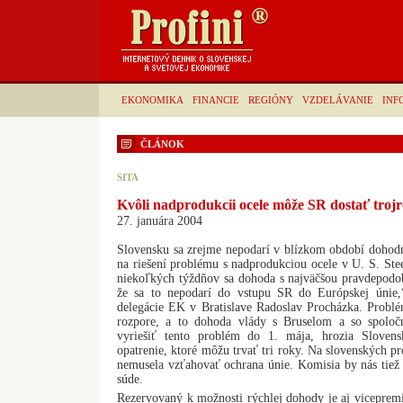
EKONOMIKA
FINANCIE
REGIÓNY
VZDELÁVANIE
INF
ČLÁNOK
SITA
Kvôli nadprodukcii ocele môže SR dostať trojr
27. januára 2004
Slovensku sa zrejme nepodarí v blízkom období doho
na riešení problému s nadprodukciou ocele v U. S. St
niekoľkých týždňov sa dohoda s najväčšou pravdepodo
že sa to nepodarí do vstupu SR do Európskej únie
delegácie EK v Bratislave Radoslav Procházka. Probl
rozpore, a to dohoda vlády s Bruselom a so spolo
vyriešiť tento problém do 1. mája, hrozia Sloven
opatrenie, ktoré môžu trvať tri roky. Na slovenských p
nemusela vzťahovať ochrana únie. Komisia by nás tie
súde.
Rezervovaný k možnosti rýchlej dohody je aj vicepremi