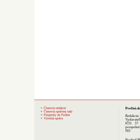
Členovia redakcie
Profini.sk
Členovia správnej rady
Príspevky do Profini
Redakcia
Výročná správa
Vydavate
IČO: 37 
prospešné
NO
Riaditeľ 