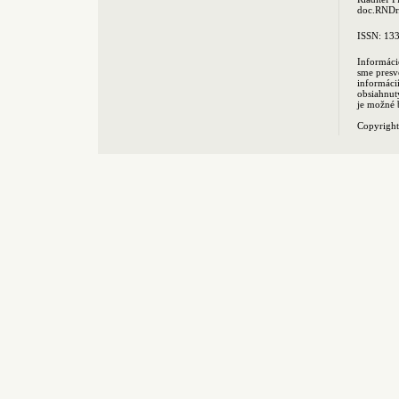
doc.RNDr.
ISSN: 13
Informáci
sme presv
informác
obsiahnut
je možné 
Copyrigh