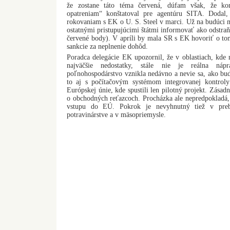
že zostane táto téma červená, dúfam však, že ko
opatreniam“ konštatoval pre agentúru SITA. Dodal,
rokovaniam s EK o U. S. Steel v marci. Už na budúci me
ostatnými pristupujúcimi štátmi informovať ako odstraň
červené body). V apríli by mala SR s EK hovoriť o to
sankcie za neplnenie dohôd.
Poradca delegácie EK upozornil, že v oblastiach, kde
najväčšie nedostatky, stále nie je reálna náp
poľnohospodárstvo vznikla nedávno a nevie sa, ako bu
to aj s počítačovým systémom integrovanej kontroly
Európskej únie, kde spustili len pilotný projekt. Zása
o obchodných reťazcoch. Procházka ale nepredpokladá,
vstupu do EÚ. Pokrok je nevyhnutný tiež v preb
potravinárstve a v mäsopriemysle.