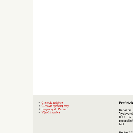
Členovia redakcie
Profini.sk
Členovia správnej rady
Príspevky do Profini
Redakcia
Výročná správa
Vydavate
IČO: 37 
prospešné
NO
Riaditeľ 