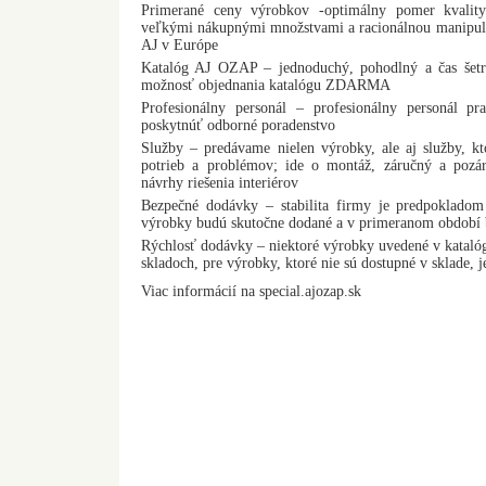
Primerané ceny výrobkov -optimálny pomer kvalit
veľkými nákupnými množstvami a racionálnou manipul
AJ v Európe
Katalóg AJ OZAP – jednoduchý, pohodlný a čas šetri
možnosť objednania katalógu ZDARMA
Profesionálny personál – profesionálny personál pr
poskytnúť odborné poradenstvo
Služby – predávame nielen výrobky, ale aj služby, kt
potrieb a problémov; ide o montáž, záručný a pozár
návrhy riešenia interiérov
Bezpečné dodávky – stabilita firmy je predpokladom
výrobky budú skutočne dodané a v primeranom období b
Rýchlosť dodávky – niektoré výrobky uvedené v katalógu
skladoch, pre výrobky, ktoré nie sú dostupné v sklade, je
Viac informácií na special.ajozap.sk