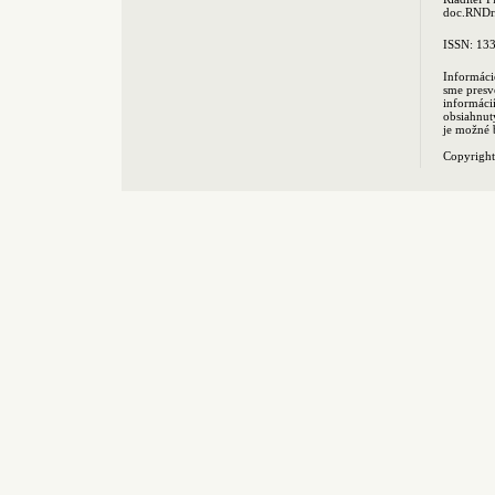
doc.RNDr.
ISSN: 13
Informáci
sme presv
informác
obsiahnut
je možné 
Copyrigh