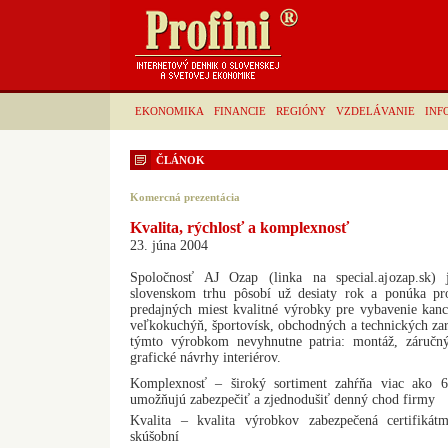
EKONOMIKA
FINANCIE
REGIÓNY
VZDELÁVANIE
INF
ČLÁNOK
Komercná prezentácia
Kvalita, rýchlosť a komplexnosť
23. júna 2004
Spoločnosť AJ Ozap (linka na special.ajozap.sk)
slovenskom trhu pôsobí už desiaty rok a ponúka pro
predajných miest kvalitné výrobky pre vybavenie kancel
veľkokuchýň, športovísk, obchodných a technických zari
týmto výrobkom nevyhnutne patria: montáž, záručný
grafické návrhy interiérov.
Komplexnosť – široký sortiment zahŕňa viac ako 6
umožňujú zabezpečiť a zjednodušiť denný chod firmy
Kvalita – kvalita výrobkov zabezpečená certifikát
skúšobní