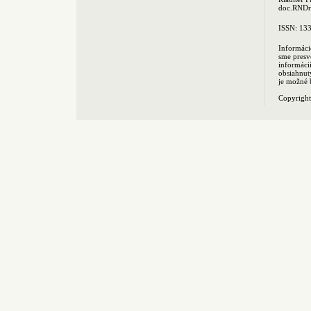
doc.RNDr.
ISSN: 13
Informáci
sme presv
informác
obsiahnut
je možné 
Copyrigh