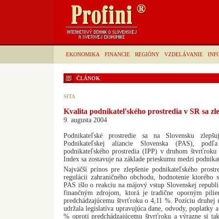
EKONOMIKA
FINANCIE
REGIÓNY
VZDELÁVANIE
INF
ČLÁNOK
SITA
Kvalita podnikateľského prostredia v SR sa zl
9. augusta 2004
Podnikateľské prostredie sa na Slovensku zlepš
Podnikateľskej aliancie Slovenska (PAS), podľ
podnikateľského prostredia (IPP) v druhom štvrťroku
Index sa zostavuje na základe prieskumu medzi podnika
Najväčší prínos pre zlepšenie podnikateľského pros
regulácii zahraničného obchodu, hodnotenie ktorého 
PAS išlo o reakciu na májový vstup Slovenskej republi
finančným zdrojom, ktorá je tradične oporným pilie
predchádzajúcemu štvrťroku o 4,11 %. Pozíciu druhej n
udržala legislatíva upravujúca dane, odvody, poplatky a 
% oproti predchádzajúcemu štvrťroku a výrazne si tak 