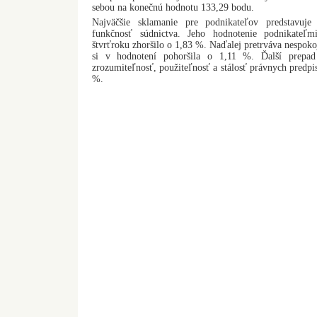
sebou na konečnú hodnotu 133,29 bodu.
Najväčšie sklamanie pre podnikateľov predstavuje
funkčnosť súdnictva. Jeho hodnotenie podnikateľm
štvrťroku zhoršilo o 1,83 %. Naďalej pretrváva nespokoj
si v hodnotení pohoršila o 1,11 %. Ďalší prepad 
zrozumiteľnosť, použiteľnosť a stálosť právnych predpis
%.