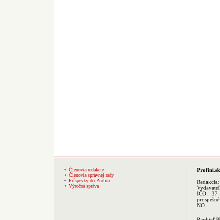
Členovia redakcie
Profini.sk
Členovia správnej rady
Príspevky do Profini
Redakcia
Výročná správa
Vydavate
IČO: 37 
prospešné
NO
Riaditeľ 