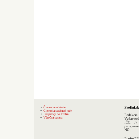
Členovia redakcie
Profini.sk
Členovia správnej rady
Príspevky do Profini
Redakcia
Výročná správa
Vydavate
IČO: 37 
prospešné
NO
Riaditeľ 