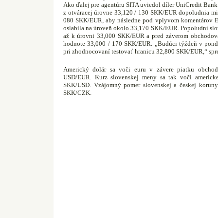
Ako ďalej pre agentúru SITA uviedol díler UniCredit Ban
z otváracej úrovne 33,120 / 130 SKK/EUR dopoludnia mie
080 SKK/EUR, aby následne pod vplyvom komentárov Eu
oslabila na úroveň okolo 33,170 SKK/EUR. Popoludní slo
až k úrovni 33,000 SKK/EUR a pred záverom obchodovan
hodnote 33,000 / 170 SKK/EUR. „Budúci týždeň v ponde
pri zhodnocovaní testovať hranicu 32,800 SKK/EUR,“ spre
Americký dolár sa voči euru v závere piatku obchod
USD/EUR. Kurz slovenskej meny sa tak voči americke
SKK/USD. Vzájomný pomer slovenskej a českej koruny
SKK/CZK.