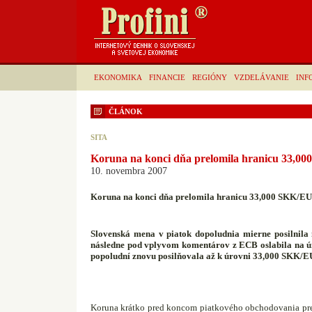
EKONOMIKA
FINANCIE
REGIÓNY
VZDELÁVANIE
INF
ČLÁNOK
SITA
Koruna na konci dňa prelomila hranicu 33,
10. novembra 2007
Koruna na konci dňa prelomila hranicu 33,000 SKK/E
Slovenská mena v piatok dopoludnia mierne posilnil
následne pod vplyvom komentárov z ECB oslabila na 
popoludní znovu posilňovala až k úrovni 33,000 SKK/
Koruna krátko pred koncom piatkového obchodovania pr