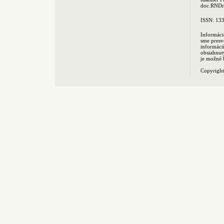
doc.RNDr.
ISSN: 13
Informáci
sme presv
informác
obsiahnut
je možné 
Copyrigh