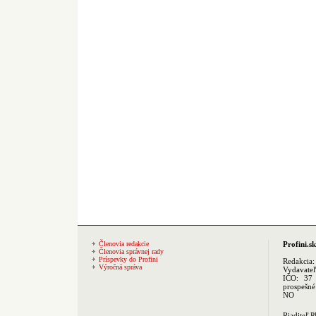
Členovia redakcie
Profini.sk
Členovia správnej rady
Príspevky do Profini
Redakcia
Výročná správa
Vydavate
IČO: 37 
prospešné
NO
Riaditeľ 