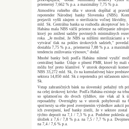
priemerný 7,662 % p.a. a maximálny 7,75 % p.a.
Atmosféru rušného dňa v utorok dopĺňal aj pravide
repotender Národnej banky Slovenska (NBS). Kom
prejavili vyšší záujem o sterilizáciu voľnej likvidity
mld. Sk. Centrálna banka sa rozhodla akceptovať len 
Habána mala NBS väčší priestor na odčerpanie zdrojov
ktorý po znížení sadzby povinných minimálnych reze
roka. „Je možné, že NBS sa nižšími sterilizáciami a 
vytvárať tlak na pokles úrokových sadzieb,“ poveda
dosiahla 7,75 % p.a., priemerná 7,88 % p.a. a maximá
tendenciu znižovania výnosov,“ dodal.
Mnohé banky boli podľa Habána nútené využiť možno
centrálnej banke. Údaje o plnení PMR, ktoré by mali od
môžu byť preto klamlivé. V utorok deponovali komer
NBS 33,272 mld. Sk, čo na kumulatívnej báze predstav
sektora 14,850 mld. Sk z repotendra pri súčasnom náv
Sk.
Vstup zahraničných bánk na slovenský peňažný trh pri
na celej úrokovej krivke. Podľa Habána existuje na trhu
so splatnosťou do dvoch týždňov, nie však až k úro
reposadzby. Overnighty sa v utorok pohybovali na
spot/nexty sa ešte pred zverejnením výsledkov aukcií po
ich zverejnení, keď banky zistili, že v sektore zostal
týchto depozít na 7,1 / 7,3 % p.a. Podobne poklesla 
úložiek z 7,6 / 7,8 % p.a. na 7,5 / 7,7 % p.a. Dvojmes
na 7,4 / 7,6 % p.a.