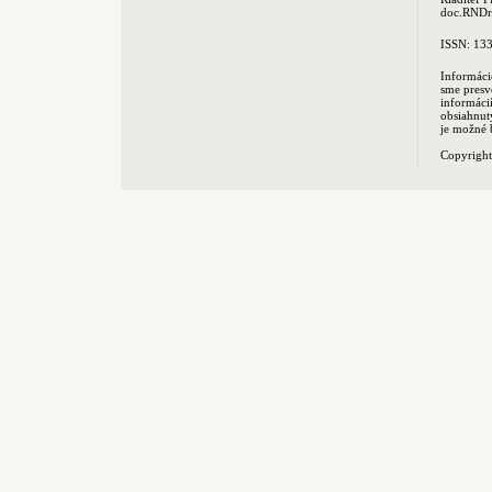
doc.RNDr.
ISSN: 13
Informáci
sme presv
informác
obsiahnut
je možné 
Copyrigh