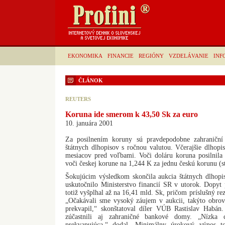
EKONOMIKA
FINANCIE
REGIÓNY
VZDELÁVANIE
INF
ČLÁNOK
REUTERS
Koruna ide smerom k 43,50 Sk za euro
10. januára 2001
Za posilnením koruny sú pravdepodobne zahraniční h
štátnych dlhopisov s ročnou valutou. Včerajšie dlhopi
mesiacov pred voľbami. Voči doláru koruna posilnila 
voči českej korune na 1,244 K za jednu českú korunu (s
Šokujúcim výsledkom skončila aukcia štátnych dlhopis
uskutočnilo Ministerstvo financií SR v utorok. Dopyt
totiž vyšplhal až na 16,41 mld. Sk, pričom príslušný re
„Očakávali sme vysoký záujem v aukcii, takýto obro
prekvapil,“ skonštatoval díler VÚB Rastislav Habán
zúčastnili aj zahraničné bankové domy. „Nízka 
prekvapujúca,“ dodal. Minimálny úrokový výnos to