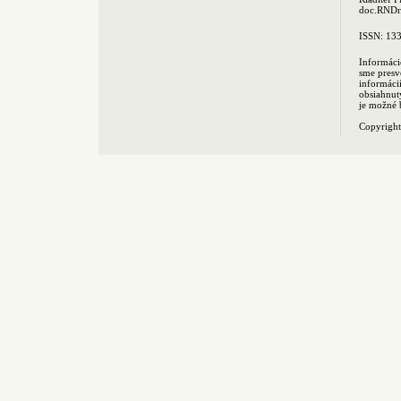
doc.RNDr.
ISSN: 13
Informáci
sme presv
informác
obsiahnut
je možné 
Copyrigh