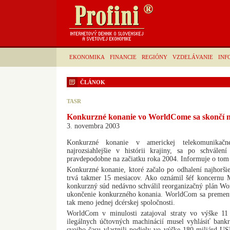
EKONOMIKA
FINANCIE
REGIÓNY
VZDELÁVANIE
INF
ČLÁNOK
TASR
Konkurzné konanie vo WorldCome sa skončí n
3. novembra 2003
Konkurzné konanie v americkej telekomunikač
najrozsiahlejšie v histórii krajiny, sa po schválen
pravdepodobne na začiatku roka 2004. Informuje o tom
Konkurzné konanie, ktoré začalo po odhalení najhorš
trvá takmer 15 mesiacov. Ako oznámil šéf koncernu 
konkurzný súd nedávno schválil reorganizačný plán Wo
ukončenie konkurzného konania. WorldCom sa premenu
tak meno jednej dcérskej spoločnosti.
WorldCom v minulosti zatajoval straty vo výške 1
ilegálnych účtovných machinácií musel vyhlásiť bankro
svojho času vlastnili podiely vo výške 180 miliárd US