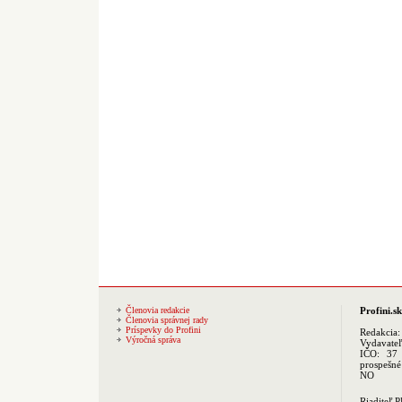
Členovia redakcie
Profini.sk
Členovia správnej rady
Príspevky do Profini
Redakcia
Výročná správa
Vydavate
IČO: 37 
prospešné
NO
Riaditeľ 