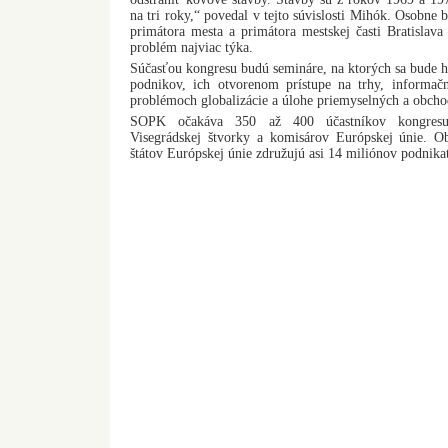
na tri roky,“ povedal v tejto súvislosti Mihók. Osobne 
primátora mesta a primátora mestskej časti Bratislava 
problém najviac týka.
Súčasťou kongresu budú semináre, na ktorých sa bude h
podnikov, ich otvorenom prístupe na trhy, informačn
problémoch globalizácie a úlohe priemyselných a obch
SOPK očakáva 350 až 400 účastníkov kongresu,
Visegrádskej štvorky a komisárov Európskej únie. 
štátov Európskej únie združujú asi 14 miliónov podnika