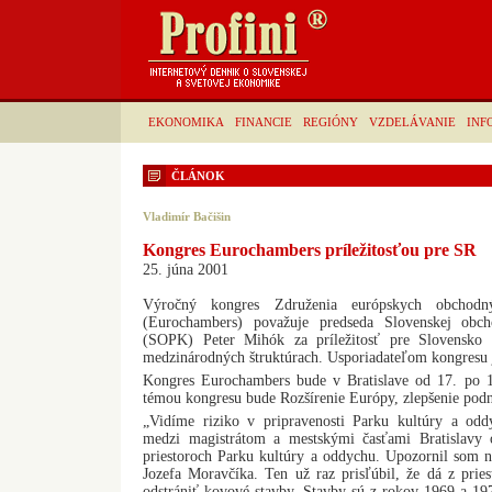
EKONOMIKA
FINANCIE
REGIÓNY
VZDELÁVANIE
INF
ČLÁNOK
Vladimír Bačišin
Kongres Eurochambers príležitosťou pre SR
25. júna 2001
Výročný kongres Združenia európskych obchod
(Eurochambers) považuje predseda Slovenskej obc
(SOPK) Peter Mihók za príležitosť pre Slovensko 
medzinárodných štruktúrach. Usporiadateľom kongresu
Kongres Eurochambers bude v Bratislave od 17. po 1
témou kongresu bude Rozšírenie Európy, zlepšenie podn
„Vidíme riziko v pripravenosti Parku kultúry a odd
medzi magistrátom a mestskými časťami Bratislavy 
priestoroch Parku kultúry a oddychu. Upozornil som n
Jozefa Moravčíka. Ten už raz prisľúbil, že dá z prie
odstrániť kovové stavby. Stavby sú z rokov 1969 a 19