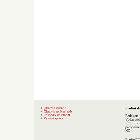
Členovia redakcie
Profini.sk
Členovia správnej rady
Príspevky do Profini
Redakcia
Výročná správa
Vydavate
IČO: 37 
prospešné
NO
Riaditeľ 