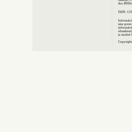
doc.RNDr.
ISSN: 13
Informáci
sme presv
informác
obsiahnut
je možné 
Copyrigh