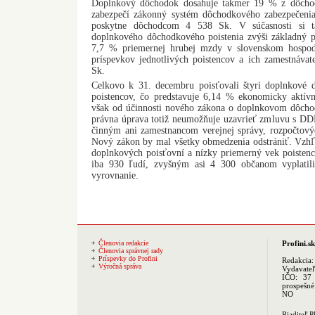
Doplnkový dôchodok dosahuje takmer 19 % z dôchod
zabezpečí zákonný systém dôchodkového zabezpečeni
poskytne dôchodcom 4 538 Sk. V súčasnosti si 
doplnkového dôchodkového poistenia zvýši základný p
7,7 % priemernej hrubej mzdy v slovenskom hospod
príspevkov jednotlivých poistencov a ich zamestnávat
Sk.
Celkovo k 31. decembru poisťovali štyri doplnkové 
poistencov, čo predstavuje 6,14 % ekonomicky aktívn
však od účinnosti nového zákona o doplnkovom dôcho
právna úprava totiž neumožňuje uzavrieť zmluvu s D
činným ani zamestnancom verejnej správy, rozpočtovýc
Nový zákon by mal všetky obmedzenia odstrániť. Vzhľ
doplnkových poisťovní a nízky priemerný vek poiste
iba 930 ľudí, zvyšným asi 4 300 občanom vyplatil
vyrovnanie.
Členovia redakcie
Profini.sk
Členovia správnej rady
Príspevky do Profini
Redakcia
Výročná správa
Vydavate
IČO: 37 
prospešné
NO
Riaditeľ 