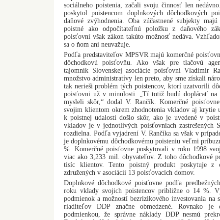
sociálneho poistenia, začali svoju činnosť len nedávno
poskytol poistencom doplnkových dôchodkových poi
daňové zvýhodnenia. Oba zúčastnené subjekty majú 
poistné ako odpočítateľnú položku z daňového zá
poisťovní však zákon takúto možnosť nedáva. Vzhľado
sa o ňom ani neuvažuje.
Podľa predstaviteľov MPSVR majú komerčné poisťovne
dôchodkovú poisťovňu. Ako však pre tlačovú agen
tajomník Slovenskej asociácie poisťovní Vladimír 
množstvo administratívy len preto, aby sme získali nár
tak nerieši problém tých poistencov, ktorí uzatvorili 
poisťovni už v minulosti. „Tí totiž budú doplácať na 
mysleli skôr,“ dodal V. Rančík. Komerčné poisťovn
svojim klientom okrem zhodnotenia vkladov aj krytie ur
k poistnej udalosti došlo skôr, ako je uvedené v poi
vkladov je v jednotlivých poisťovniach zastrešených 
rozdielna. Podľa vyjadrení V. Rančíka sa však v prípad
je doplnkovému dôchodkovému poisteniu veľmi príbuzn
%. Komerčné poisťovne poskytovali v roku 1998 svoj
viac ako 3,233 mil. obyvateľov. Z toho dôchodkové po
tisíc klientov. Tento poistný produkt poskytuje z
združených v asociácii 13 poisťovacích domov.
Doplnkové dôchodkové poisťovne podľa predbežných
roku vklady svojich poistencov približne o 14 %. V
podmienok a možností bezrizikového investovania na s
riaditeľov DDP značne obmedzené. Rovnako je 
podmienkou, že správne náklady DDP nesmú prekro