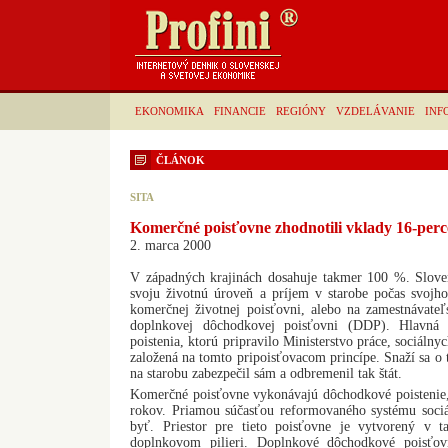
EKONOMIKA
FINANCIE
REGIÓNY
VZDELÁVANIE
INF
ČLÁNOK
SITA
Komerčné poisťovne zhodnotili vklady 16-per
2. marca 2000
V západných krajinách dosahuje takmer 100 %. Slov
svoju životnú úroveň a príjem v starobe počas svojho
komerčnej životnej poisťovni, alebo na zamestnávat
doplnkovej dôchodkovej poisťovni (DDP). Hlavná 
poistenia, ktorú pripravilo Ministerstvo práce, sociál
založená na tomto pripoisťovacom princípe. Snaží sa o 
na starobu zabezpečil sám a odbremenil tak štát.
Komerčné poisťovne vykonávajú dôchodkové poistenie, 
rokov. Priamou súčasťou reformovaného systému sociá
byť. Priestor pre tieto poisťovne je vytvorený v
doplnkovom pilieri. Doplnkové dôchodkové poisťov