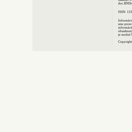
doc.RNDr.
ISSN: 13
Informáci
sme presv
informác
obsiahnut
je možné 
Copyrigh