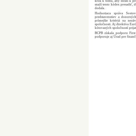
krok k tomu, aby došlo k pro
snaží tento kódex presadiť, 
dodala.
Hodnotiaca správa Sveto
predstavenstiev a dozornýc
prísnejšie kritériá na ne
spoločnosti. Aj direktíva Eur
kótovaných spoločností prija
BCPB získala podporu First
podporuje aj Úrad pre finan