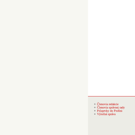
Členovia redakcie
Členovia správnej rady
Príspevky do Profini
Výročná správa