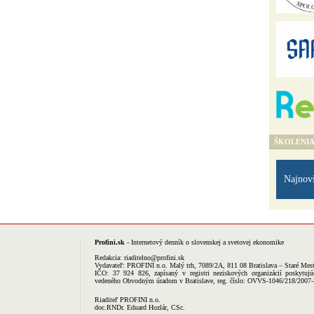
ŠKOLENI
Najnov
Profini.sk
- Internetový denník o slovenskej a svetovej ekonomike
Redakcia:
riaditelno@profini.sk
Vydavateľ:
PROFINI n.o.
Malý trh, 7089/2A, 811 08 Bratislava – Staré Mes
IČO: 37 924 826, zapísaný v registri neziskových organizácií poskytujú
vedeného Obvodným úradom v Bratislave, reg. číslo: OVVS-1046/218/2007
Riaditeľ PROFINI n.o.
doc.RNDr. Eduard Hozlár, CSc.