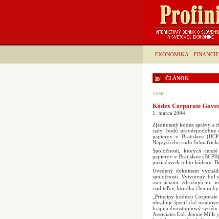
EKONOMIKA
FINANCIE
ČLÁNOK
TASR
Kódex Corporate Govern
1. marca 2004
Zjednotený kódex správy a ri
rady, budú pravdepodobne d
papierov v Bratislave (BC
Najvyššieho súdu Juhoafrick
Spoločnosti, ktorých cenn
papierov v Bratislave (BCPB
požiadaviek tohto kódexu. Bu
Uvedený dokument vychádza
spoločností. Vytvorený bol 
asociáciami združujúcimi i
riaditeľov, ktorého členmi by
„Princípy kódexu Corporate
obsahuje špecifické ustanov
krajina dvojstupňový systém 
Associates Ltd. Jennie Mills