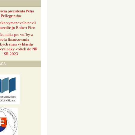
ácia prezidenta Petra
Pellegriniho
ntka vymenovala novú
ovedie ju Robert Fico
 komisia pre voľby a
rolu financovania
ckých strán vyhlásila
 výsledky volieb do NR
SR 2023
ÁCA