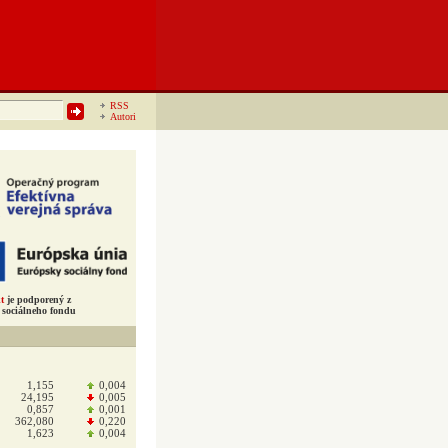
RSS
Autori
t
je podporený z
sociálneho fondu
1,155
0,004
24,195
0,005
0,857
0,001
362,080
0,220
1,623
0,004