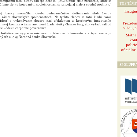
fesijnému rastu členov rád spoločností. „BCPB bude sídlo združenia, ktoré sa
TOP TÉMY
dúfame, že ku kótovaným spoločnostiam sa pripoja aj malé a stredné podniky,“
Inaugur
vej banky naznačila potrebu jednoznačného definovania úloh členov
h rád v slovenských spoločnostiach. Na týchto členov sa totiž kladú čoraz
závislosť a vykonávanie dozoru nad efektívnym a korektným fungovaním
Prezide
ópskej komisie o transparentnosti žiada všetky členské štáty, aby vyžadovali od
vládu, p
tie kódexu corporate governance.
 Initiative na vypracovanie návrhu takéhoto dokumentu a v tejto snahe ju
Štátna
čný trh ako aj Národná banka Slovenska.
kont
politi
oficiálne
SPOLUPR