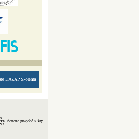
A
šie DAZAP Školenia
to,
cich všeobecne prospešné služby
-NO