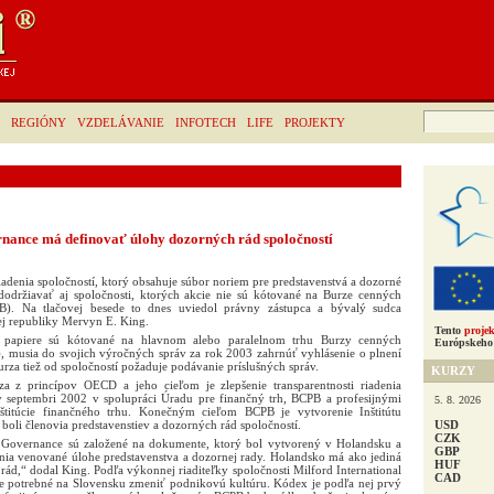
Hľadať:
REGIÓNY
VZDELÁVANIE
INFOTECH
LIFE
PROJEKTY
ance má definovať úlohy dozorných rád spoločností
adenia spoločností, ktorý obsahuje súbor noriem pre predstavenstvá a dozorné
održiavať aj spoločnosti, ktorých akcie nie sú kótované na Burze cenných
PB). Na tlačovej besede to dnes uviedol právny zástupca a bývalý sudca
ej republiky Mervyn E. King.
Tento
projek
é papiere sú kótované na hlavnom alebo paralelnom trhu Burzy cenných
Európskeho 
), musia do svojich výročných správ za rok 2003 zahrnúť vyhlásenie o plnení
rza tiež od spoločností požaduje podávanie príslušných správ.
KURZY
 z princípov OECD a jeho cieľom je zlepšenie transparentnosti riadenia
v septembri 2002 v spolupráci Úradu pre finančný trh, BCPB a profesijnými
5. 8. 2026
nštitúcie finančného trhu. Konečným cieľom BCPB je vytvorenie Inštitútu
USD
 boli členovia predstavenstiev a dozorných rád spoločností.
CZK
 Governance sú založené na dokumente, ktorý bol vytvorený v Holandsku a
GBP
enia venované úlohe predstavenstva a dozornej rady. Holandsko má ako jediná
HUF
rád,“ dodal King. Podľa výkonnej riaditeľky spoločnosti Milford International
CAD
 je potrebné na Slovensku zmeniť podnikovú kultúru. Kódex je podľa nej prvý