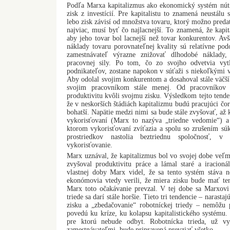
Podľa Marxa kapitalizmus ako ekonomický systém núti 
zisk z investícií. Pre kapitalistu to znamená neustálu
lebo zisk závisí od množstva tovaru, ktorý možno pred
najviac, musí byť čo najlacnejší. To znamená, že kapita
aby jeho tovar bol lacnejší než tovar konkurentov. A
náklady tovaru porovnateľnej kvality sú relatívne po
zamestnávateľ výrazne znižovať dlhodobé náklady, 
pracovnej sily. Po tom, čo zo svojho odvetvia vy
podnikateľov, zostane napokon v súťaži s niekoľkými 
Aby odolal svojim konkurentom a dosahoval stále väčší 
svojim pracovníkom stále menej. Od pracovníkov 
produktivitu kvôli svojmu zisku. Výsledkom tejto tende
že v neskorších štádiách kapitalizmu budú pracujúci čora
bohatší. Napätie medzi nimi sa bude stále zvyšovať, až
vykorisťovaní (Marx to nazýva „triedne vedomie“) a
ktorom vykorisťovaní zvíťazia a spolu so zrušením sú
prostriedkov nastolia beztriednu spoločnosť, v
vykorisťovanie.
Marx uznával, že kapitalizmus bol vo svojej dobe ve
zvyšoval produktivitu práce a lámal staré a iracioná
vlastnej doby Marx videl, že sa tento systém stáva nes
ekonómovia vtedy verili, že miera zisku bude mať te
Marx toto očakávanie prevzal. V tej dobe sa Marxovi 
triede sa darí stále horšie. Tieto tri tendencie – narastaj
zisku a „zbedačovanie“ robotníckej triedy – nemôžu p
povedú ku kríze, ku kolapsu kapitalistického systému.
pre ktorú nebude odbyt. Robotnícka trieda, už v
zamestnávateľmi, bude pripravená prevziať všetko.