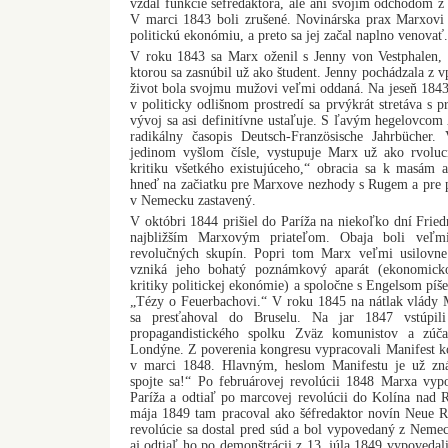
vzdal funkcie šéfredaktora, ale ani svojim odchodom z 
V marci 1843 boli zrušené. Novinárska prax Marxovi 
politickú ekonómiu, a preto sa jej začal naplno venovať.
V roku 1843 sa Marx oženil s Jenny von Vestphalen, s
ktorou sa zasnúbil už ako študent. Jenny pochádzala z v
život bola svojmu mužovi veľmi oddaná. Na jeseň 184
v politicky odlišnom prostredí sa prvýkrát stretáva s
vývoj sa asi definitívne ustaľuje. S ľavým hegelovc
radikálny časopis Deutsch-Französische Jahrbücher.
jedinom vyšlom čísle, vystupuje Marx už ako rvoluc
kritiku všetkého existujúceho,“ obracia sa k masám a
hneď na začiatku pre Marxove nezhody s Rugem a pre p
v Nemecku zastavený.
V októbri 1844 prišiel do Paríža na niekoľko dní Friedr
najbližším Marxovým priateľom. Obaja boli veľmi
revolučných skupín. Popri tom Marx veľmi usilovne 
vzniká jeho bohatý poznámkový aparát (ekonomicko-
kritiky politickej ekonómie) a spoločne s Engelsom píše
„Tézy o Feuerbachovi.“ V roku 1845 na nátlak vlády M
sa presťahoval do Bruselu. Na jar 1847 vstúpi
propagandistického spolku Zväz komunistov a zúča
Londýne. Z poverenia kongresu vypracovali Manifest kom
v marci 1848. Hlavným, heslom Manifestu je už znám
spojte sa!“ Po februárovej revolúcii 1848 Marxa vypo
Paríža a odtiaľ po marcovej revolúcii do Kolína nad
mája 1849 tam pracoval ako šéfredaktor novín Neue Rh
revolúcie sa dostal pred súd a bol vypovedaný z Nemeck
aj odtiaľ ho po demonštrácii z 13. júla 1849 vypovedal