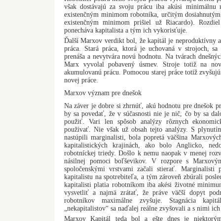
však dostávajú za svoju prácu iba akúsi minimálnu 
existenčným minimom robotníka, určitým dosiahnutým 
existenčným minimom prišiel už Riacardo). Rozdie
ponecháva kapitalista a tým ich vykorisťuje.
Ďalší Marxov verdikt bol, že kapitál je neproduktívny 
práca. Stará práca, ktorá je uchovaná v strojoch, s
prenáša a nevytvára novú hodnotu. Na tvárach dnešn
Marx vyvolal pobavený úsmev. Stroje totiž na nov
akumulovanú prácu. Pomocou starej práce totiž zvyšujú
novej práce.
Marxov význam pre dnešok
Na záver je dobre si zhrnúť, akú hodnotu pre dnešok p
by sa povedať, že v súčasnosti nie je nič, čo by sa da
použiť. Vari len spôsob analýzy rôznych ekonomic
používať. Nie však už obsah tejto analýzy. S plynut
nastúpili marginalisti, bola popretá väčšina Marxovýc
kapitalistických krajinách, ako bolo Anglicko, ne
robotníckej triedy. Došlo k nemu naopak v menej roz
násilnej pomoci boľševikov. V rozpore s Marxový
spoločenskými vrstvami začali stierať. Marginalisti 
kapitalistu na spotrebiteľa, a tým zároveň zbúrali pos
kapitalisti platia robotníkom iba akési životné minimu
vysvetliť a najmä zrátať, že práve väčší dopyt p
robotníkov maximálne zvyšuje. Stagnácia kapit
„nekapitalistov“ sa naďalej reálne zvyšovali a s nimi ic
Marxov Kapitál teda bol a ešte dnes je niektorý