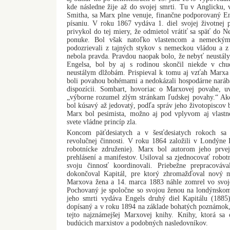
kde následne žije až do svojej smrti. Tu v Anglicku,
Smitha, sa Marx plne venuje, finančne podporovaný En
písaniu. V roku 1867 vydáva 1. diel svojej životnej
privykol do tej miery, že odmietol vrátiť sa späť do 
ponuke. Bol však natoľko vlastencom a nemeckým
podozrievali z tajných stykov s nemeckou vládou a z 
nebola pravda. Pravdou naopak bolo, že nebyť neustályc
Engelsa, bol by aj s rodinou skončil niekde v chu
neustálym dlžobám. Prispieval k tomu aj vzťah Marxa
boli povahou bohémami a nedokázali hospodárne narába
dispozícii. Sombart, hovoriac o Marxovej povahe, u
„výborne rozumel zlým stránkam ľudskej povahy.“ Ako
bol kúsavý až jedovatý, podľa správ jeho životopiscov 
Marx bol pesimista, možno aj pod vplyvom aj vlastn
svete vládne princíp zla.
Koncom päťdesiatych a v šesťdesiatych rokoch sa 
revolučnej činnosti. V roku 1864 založili v Londýne 
robotnícke združenie). Marx bol autorom jeho prve
prehlásení a manifestov. Usiloval sa zjednocovať robot
svoju činnosť koordinovali. Priebežne prepracováv
dokončoval Kapitál, pre ktorý zhromažďoval nový 
Marxova žena a 14. marca 1883 náhle zomrel vo svoj
Pochovaný je spoločne so svojou ženou na londýnskom
jeho smrti vydáva Engels druhý diel Kapitálu (1885
dopísaný a v roku 1894 na základe bohatých poznámok, k
tejto najznámejšej Marxovej knihy. Knihy, ktorá sa 
budúcich marxistov a podobných nasledovníkov.