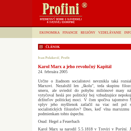
EKONOMIKA
FINANCIE
REGIÓNY
VZDELÁVANIE
INF
ČLÁNOK
Ivan Polakovič
,
Profit
Karol Marx a jeho revolučný Kapitál
24. februára 2005
Určite o žiadnom socialistovi nevznikla taká rozsia
Marxovi. Nezaložil len „školu“, teda skupinu filo
smeru, ale uviedol do pohybu miliónové masy ná
vytyčoval heslá pre politický boj vzbudzujúce nepoko
držiteľov politickej moci. V čom spočíva tajomstvo
vplyv jeho myšlienok zatlačil na viac než pol s
socialistických filozofov? Dnes, keď vlna marxizmu
podmienkam tohto úspechu.
Osud: Hegel a Feuerbach
Karol Marx sa narodil 5.5.1818 v Trevíri v Porýní. J