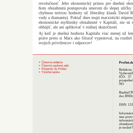
revolučnosť. Jeho ekonomický prínos pre dnešnú eko
ňom obsiahnutá postupovala smerom do slepej uličky. 
chybnou teóriou hodnoty už liberálny klasik David 
vody a diamantu). Pokiaľ dnes majú marxistickí stúpenc
ekonomické myšlienky obsiahnuté v Kapitáli, nie sú s
obhájiť, ale ani aplikovať v reálnej skutočnosti.
Aj keď je dnešná hodnota Kapitálu viac menej už len 
práve preto si Marx ako filozof vypestoval, na rozdie
svojich prívržencov i odporcov!
Členovia redakcie
Profini.sk
Členovia správnej rady
Príspevky do Profini
Redakcia
Výročná správa
Vydavate
IČO: 37 
prospešné
NO
Riaditeľ 
doc.RNDr.
ISSN: 13
Informáci
sme presv
informác
obsiahnut
je možné 