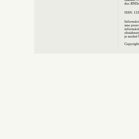
doc.RNDr.
ISSN: 13
Informáci
sme presv
informác
obsiahnut
je možné 
Copyrigh