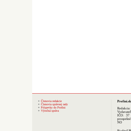
Členovia redakcie
Profini.sk
Členovia správnej rady
Príspevky do Profini
Redakcia
Výročná správa
Vydavate
IČO: 37 
prospešné
NO
Riaditeľ 