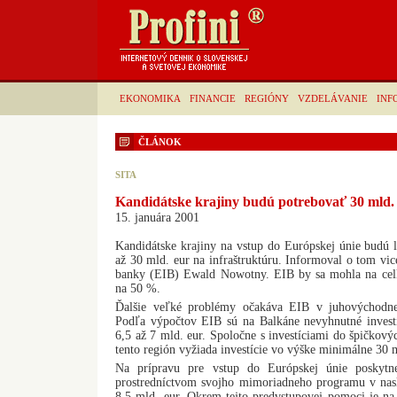
EKONOMIKA
FINANCIE
REGIÓNY
VZDELÁVANIE
INF
ČLÁNOK
SITA
Kandidátske krajiny budú potrebovať 30 mld. 
15. januára 2001
Kandidátske krajiny na vstup do Európskej únie budú 
až 30 mld. eur na infraštruktúru. Informoval o tom vic
banky (EIB) Ewald Nowotny. EIB by sa mohla na celk
na 50 %.
Ďalšie veľké problémy očakáva EIB v juhovýchodnej
Podľa výpočtov EIB sú na Balkáne nevyhnutné investí
6,5 až 7 mld. eur. Spoločne s investíciami do špičkovýc
tento región vyžiada investície vo výške minimálne 30 m
Na prípravu pre vstup do Európskej únie poskytn
prostredníctvom svojho mimoriadneho programu v nasl
8,5 mld. eur. Okrem tejto predvstupovej pomoci je n