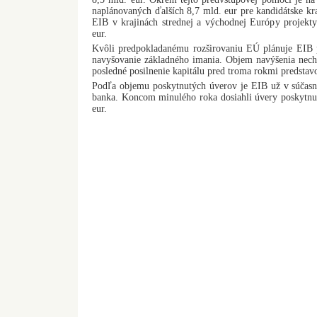
naplánovaných ďalších 8,7 mld. eur pre kandidátske kr
EIB v krajinách strednej a východnej Európy projek
eur.
Kvôli predpokladanému rozširovaniu EÚ plánuje EIB
navyšovanie základného imania. Objem navýšenia nechc
posledné posilnenie kapitálu pred troma rokmi predstav
Podľa objemu poskytnutých úverov je EIB už v súčasn
banka. Koncom minulého roka dosiahli úvery poskytn
eur.