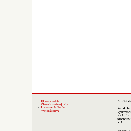
Členovia redakcie
Profini.sk
Členovia správnej rady
Príspevky do Profini
Redakcia
Výročná správa
Vydavate
IČO: 37 
prospešné
NO
Riaditeľ 