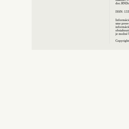
doc.RNDr.
ISSN: 13
Informáci
sme presv
informác
obsiahnut
je možné 
Copyrigh