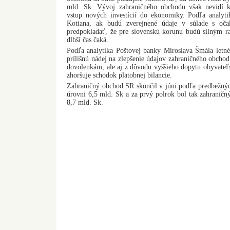
mld. Sk. Vývoj zahraničného obchodu však nevidí ka
vstup nových investícií do ekonomiky. Podľa analytik
Kotiana, ak budú zverejnené údaje v súlade s oča
predpokladať, že pre slovenskú korunu budú silným 
dlhší čas čaká.
Podľa analytika Poštovej banky Miroslava Šmála letn
prílišnú nádej na zlepšenie údajov zahraničného obchod
dovolenkám, ale aj z dôvodu vyššieho dopytu obyvateľst
zhoršuje schodok platobnej bilancie.
Zahraničný obchod SR skončil v júni podľa predbežný
úrovni 6,5 mld. Sk a za prvý polrok bol tak zahranič
8,7 mld. Sk.