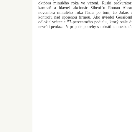
októbra minulého roka vo väzení. Ruskí prokurátori
kampaň a hlavný akcionár Sibenfťu Roman Abram
novembra minulého roka fúziu po tom, čo Jukos o
kontrolu nad spojenou firmou. Ako uviedol Geraščen
odložiť vrátenie 57-percentného podielu, ktorý stále dr
nevráti peniaze. V prípade potreby sa obráti na medziná