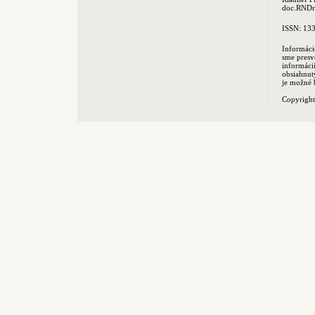
doc.RNDr.
ISSN: 13
Informáci
sme presv
informác
obsiahnut
je možné 
Copyrigh