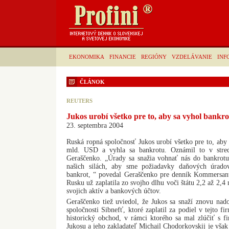
EKONOMIKA
FINANCIE
REGIÓNY
VZDELÁVANIE
INF
ČLÁNOK
REUTERS
Jukos urobí všetko pre to, aby sa vyhol bankr
23. septembra 2004
Ruská ropná spoločnosť Jukos urobí všetko pre to, aby 
mld. USD a vyhla sa bankrotu. Oznámil to v stred
Geraščenko. „Úrady sa snažia vohnať nás do bankrot
našich silách, aby sme požiadavky daňových úradov
bankrot, “ povedal Geraščenko pre denník Kommersant
Rusku už zaplatila zo svojho dlhu voči štátu 2,2 až 2,
svojich aktív a bankových účtov.
Geraščenko tiež uviedol, že Jukos sa snaží znovu n
spoločnosti Sibnefť, ktoré zaplatil za podiel v tejto fi
historický obchod, v rámci ktorého sa mal zlúčiť s f
Jukosu a jeho zakladateľ Michail Chodorkovskij je vša