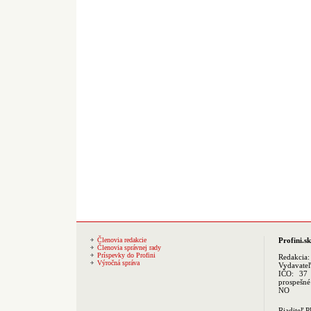
Členovia redakcie
Profini.sk
Členovia správnej rady
Príspevky do Profini
Redakcia
Výročná správa
Vydavate
IČO: 37 
prospešné
NO
Riaditeľ 