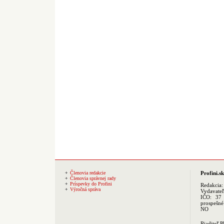
Členovia redakcie
Profini.sk
Členovia správnej rady
Príspevky do Profini
Redakcia
Výročná správa
Vydavate
IČO: 37 
prospešné
NO
Riaditeľ 