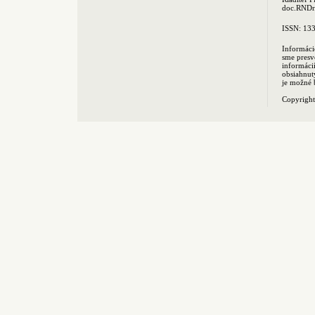
doc.RNDr.
ISSN: 13
Informáci
sme presv
informác
obsiahnut
je možné 
Copyrigh