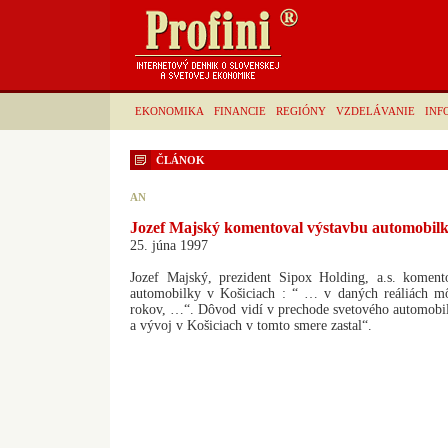
EKONOMIKA
FINANCIE
REGIÓNY
VZDELÁVANIE
INF
ČLÁNOK
AN
Jozef Majský komentoval výstavbu automobilk
25. júna 1997
Jozef Majský, prezident Sipox Holding, a.s. koment
automobilky v Košiciach : “ … v daných reáliách mô
rokov, …“. Dôvod vidí v prechode svetového automobil
a vývoj v Košiciach v tomto smere zastal“.