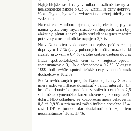
Najrýchlejšie rástli ceny v odbore rozličné tovary 
nealkoholické nápoje o 0,3 %. Znížili sa ceny doprav
% a nábytku, bytového vybavenia a bežnej údržby do
vzdelania.
Na rast cien v odbore bývanie, voda, elektrina, plyn 
najmä vyššie ceny iných služieb vzťahujúcich sa na by
elektriny, plynu a iných palív vzrástli v auguste medz
potraviny a nealkoholické nápoje o 3,7 %.
Na zníženie cien v doprave mal vplyv pokles cien p
dopravy o 1,7 % (ceny pohonných hmôt a mazadiel kl
služieb sa zvýšili o 0,4 % (z toho cestnej osobnej dopra
Index spotrebiteľských cien sa v auguste oproti
zamestnancov o 0,1 % a dôchodcov o 0,2 %. V august
1999 boli vyššie spotrebiteľské ceny v domácnos
dôchodcov o 10,2 %.
Podľa revidovaných prognóz Národnej banky Sloven
miera jadrovej inflácie dosiahnuť v rámci intervalu 4,
hrubého domáceho produktu v stálych cenách o 2,5
stabilného výmenného kurzu slovenskej koruny voči
doláru NBS odhaduje, že koncoročná miera celkovej in
8,8 až 9,9 % a priemerná ročná inflácia dosiahne 12,
rast HDP v tomto roku dosiahnuť 2,5 %, priem
nezamestnanosť 16 až 17 %.