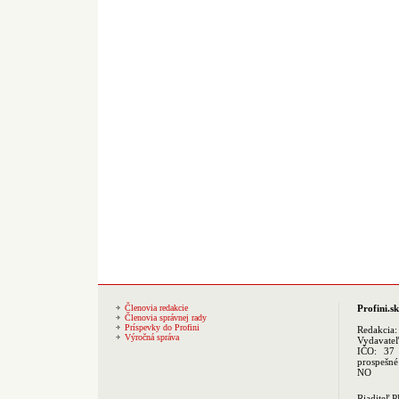
Členovia redakcie
Profini.sk
Členovia správnej rady
Príspevky do Profini
Redakcia
Výročná správa
Vydavate
IČO: 37 
prospešné
NO
Riaditeľ 