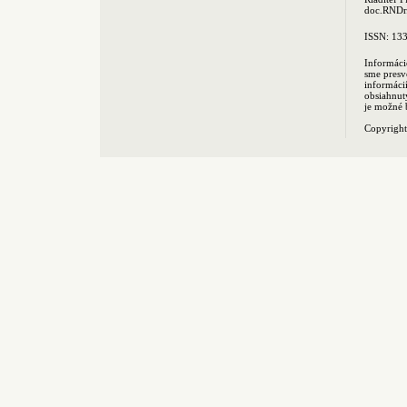
doc.RNDr.
ISSN: 13
Informáci
sme presv
informác
obsiahnut
je možné 
Copyrigh