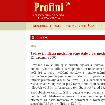
EKONOMIKA
FINANCIE
REGIÓNY
VZDELÁVANIE
INF
ČLÁNOK
SITA
Jadrová inflácia medzimesačne stále 0 %, med
12. septembra 2000
Rovnako ako v júli aj v auguste vykázala jadrová
hodnotu. Jadrová inflácia sleduje mieru rastu cenovej
koši (sú z neho vylúčené položky s regulovaným
ovplyvňovanými inými administratívnymi opatrenia
inflácie predstavuje 4,8 % po úrovni 5,3 % zaznamenane
zaznamenala v auguste po prvý raz v tomto roku zápor
júlových +0,3 %. Informoval o tom Štatistický úrad SR
Spotrebiteľské ceny vzrástli v auguste v porovnaní s
nulový rast. Medziročná miera inflácie predstavu
priemere za osem mesiacov v porovnaní s rovnaký
spotrebiteľské ceny v úhrne o 13,9 %.