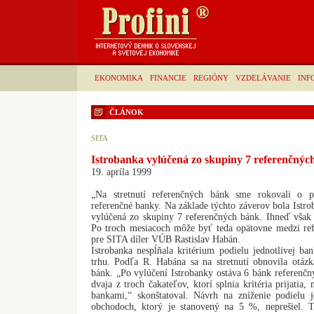
EKONOMIKA
FINANCIE
REGIÓNY
VZDELÁVANIE
INF
ČLÁNOK
SITA
Istrobanka vylúčená zo skupiny 7 referenčnýc
19. apríla 1999
„Na stretnutí referenčných bánk sme rokovali o pl
referenčné banky. Na základe týchto záverov bola Istro
vylúčená zo skupiny 7 referenčných bánk. Ihneď však 
Po troch mesiacoch môže byť teda opätovne medzi refi
pre SITA díler VÚB Rastislav Habán.
Istrobanka nespĺňala kritérium podielu jednotlivej b
trhu. Podľa R. Habána sa na stretnutí obnovila otáz
bánk. „Po vylúčení Istrobanky ostáva 6 bánk referenčn
dvaja z troch čakateľov, ktorí splnia kritéria prijati
bankami,“ skonštatoval. Návrh na zníženie podielu 
obchodoch, ktorý je stanovený na 5 %, neprešiel. T