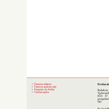
Členovia redakcie
Profini.sk
Členovia správnej rady
Príspevky do Profini
Redakcia
Výročná správa
Vydavate
IČO: 37 
prospešné
NO
Riaditeľ 