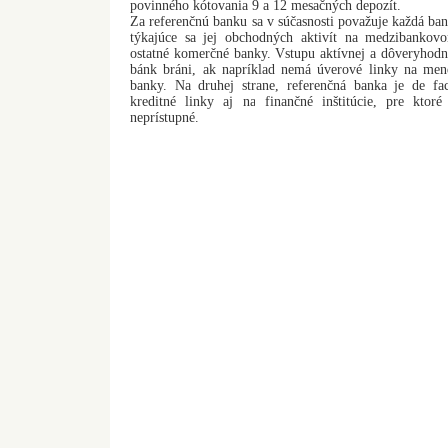
povinného kótovania 9 a 12 mesačných depozít.
Za referenčnú banku sa v súčasnosti považuje každá bank
týkajúce sa jej obchodných aktivít na medzibankov
ostatné komerčné banky. Vstupu aktívnej a dôveryhodn
bánk bráni, ak napríklad nemá úverové linky na men
banky. Na druhej strane, referenčná banka je de fa
kreditné linky aj na finančné inštitúcie, pre ktoré
neprístupné.