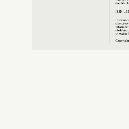
doc.RNDr.
ISSN: 13
Informáci
sme presv
informác
obsiahnut
je možné 
Copyrigh