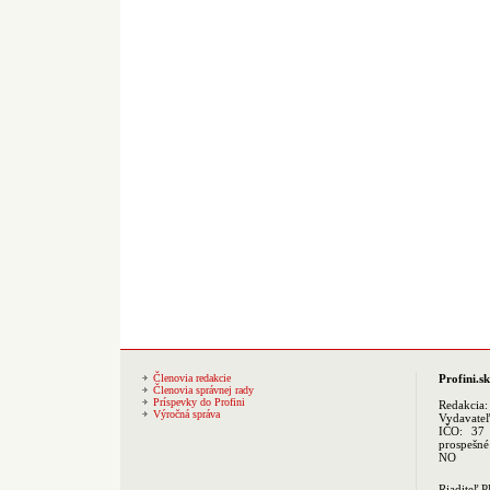
Členovia redakcie
Profini.sk
Členovia správnej rady
Príspevky do Profini
Redakcia
Výročná správa
Vydavate
IČO: 37 
prospešné
NO
Riaditeľ 