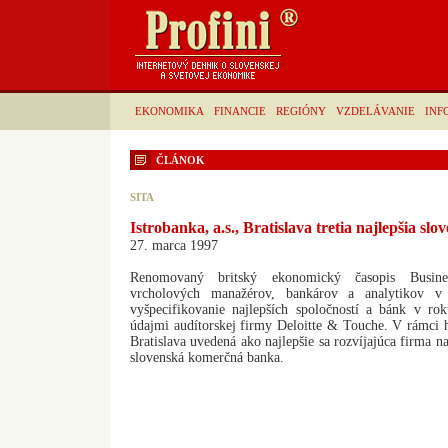
EKONOMIKA
FINANCIE
REGIÓNY
VZDELÁVANIE
INF
ČLÁNOK
SITA
Istrobanka, a.s., Bratislava tretia najlepšia 
27. marca 1997
Renomovaný britský ekonomický časopis Busine
vrcholových manažérov, bankárov a analytikov v 
vyšpecifikovanie najlepších spoločností a bánk v r
údajmi audítorskej firmy Deloitte & Touche. V rámci ho
Bratislava uvedená ako najlepšie sa rozvíjajúca firma n
slovenská komerčná banka.