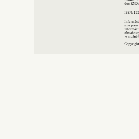
doc.RNDr.
ISSN: 13
Informáci
sme presv
informác
obsiahnut
je možné 
Copyrigh