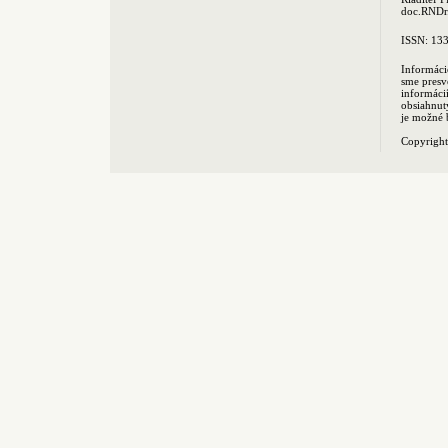
doc.RNDr.
ISSN: 13
Informáci
sme presv
informác
obsiahnut
je možné 
Copyrigh