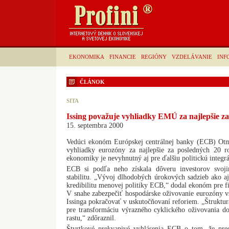
EKONOMIKA
FINANCIE
REGIÓNY
VZDELÁVANIE
INF
ČLÁNOK
SITA
Issing považuje vyhliadky EMÚ za najlepšie z
15. septembra 2000
Vedúci ekonóm Európskej centrálnej banky (ECB) Otm
vyhliadky eurozóny za najlepšie za posledných 20 r
ekonomiky je nevyhnutný aj pre ďalšiu politickú integr
ECB si podľa neho získala dôveru investorov svoj
stabilitu. „Vývoj dlhodobých úrokových sadzieb ako aj
kredibilitu menovej politiky ECB,“ dodal ekonóm pre f
V snahe zabezpečiť hospodárske oživovanie eurozóny v
Issinga pokračovať v uskutočňovaní reforiem. „Štruktur
pre transformáciu výrazného cyklického oživovania do
rastu,“ zdôraznil.
Štvrtkové prekvapivé vyhlásenia ECB o tom, že pre