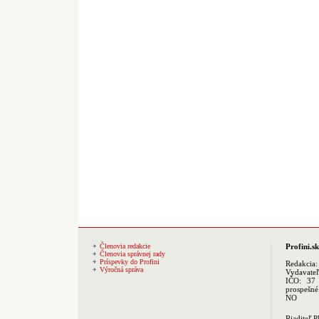
Členovia redakcie
Profini.sk
Členovia správnej rady
Príspevky do Profini
Redakcia
Výročná správa
Vydavate
IČO: 37 
prospešné
NO
Riaditeľ 