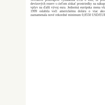
devízových rezerv s cieľom získať prostriedky na nákup
vplyv na ďalší vývoj eura. Jednotná európska mena vš
1999 oslabila voči americkému doláru o viac ak
zaznamenala nové rekordné minimum 0,8550 USD/EU