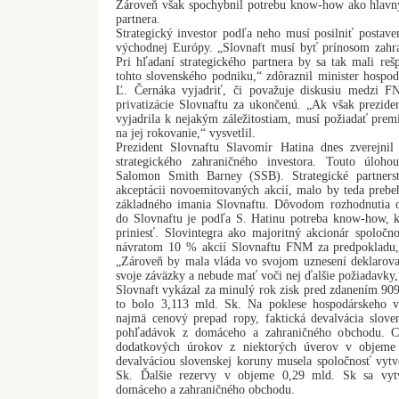
Zároveň však spochybnil potrebu know-how ako hlavn
partnera.
Strategický investor podľa neho musí posilniť postaven
východnej Európy. „Slovnaft musí byť prínosom zahran
Pri hľadaní strategického partnera by sa tak mali re
tohto slovenského podniku,“ zdôraznil minister hospo
Ľ. Černáka vyjadriť, či považuje diskusiu medzi F
privatizácie Slovnaftu za ukončenú. „Ak však prezide
vyjadrila k nejakým záležitostiam, musí požiadať premi
na jej rokovanie,“ vysvetlil.
Prezident Slovnaftu Slavomír Hatina dnes zverejnil
strategického zahraničného investora. Touto úloho
Salomon Smith Barney (SSB). Strategické partner
akceptácii novoemitovaných akcií, malo by teda prebe
základného imania Slovnaftu. Dôvodom rozhodnutia o
do Slovnaftu je podľa S. Hatinu potreba know-how, kt
priniesť. Slovintegra ako majoritný akcionár spoločn
návratom 10 % akcií Slovnaftu FNM za predpokladu, 
„Zároveň by mala vláda vo svojom uznesení deklarovať
svoje záväzky a nebude mať voči nej ďalšie požiadavky,
Slovnaft vykázal za minulý rok zisk pred zdanením 90
to bolo 3,113 mld. Sk. Na poklese hospodárskeho vý
najmä cenový prepad ropy, faktická devalvácia slove
pohľadávok z domáceho a zahraničného obchodu. C
dodatkových úrokov z niektorých úverov v objeme 
devalváciou slovenskej koruny musela spoločnosť vytv
Sk. Ďalšie rezervy v objeme 0,29 mld. Sk sa vytv
domáceho a zahraničného obchodu.