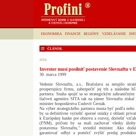
EKONOMIKA
FINANCIE
REGIÓNY
VZDELÁVANIE
INF
ČLÁNOK
SITA
Investor musí posilniť postavenie Slovnaftu v 
30. marca 1999
Vedenie Slovnaftu, a.s., Bratislava sa netajilo str
prosperujúcu firmu, zabezpečiť jej trh a následne hľ
partnera. Snaha spojiť sa so strategickým zahraničným
tlačovú agentúru SITA tak na zámer Slovnaftu získať 
minister hospodárstva Ľudovít Černák.
Na výber strategického partnera musia byť podľa neho s
by sa definitívne vyriešiť sporné otázky z oblasti priv
k Európskej banke pre obnovu a rozvoj, doriešiť vzť
(FNM), pričom by sa mali zachovať všetky úlohy 
postavenia Slovnaftu,“ uviedol minister. Ako dod
garantovať odbyt a pomôcť zvýšiť predaj produktov