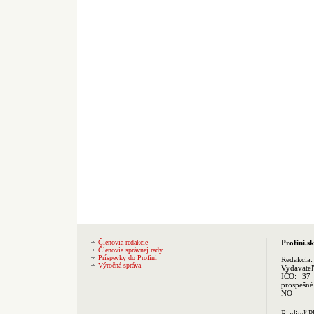
Členovia redakcie
Profini.sk
Členovia správnej rady
Príspevky do Profini
Redakcia
Výročná správa
Vydavate
IČO: 37 
prospešné
NO
Riaditeľ 