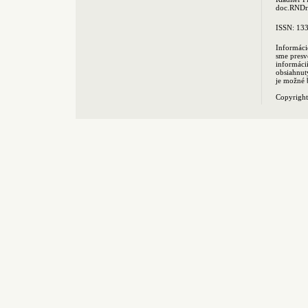
doc.RNDr.
ISSN: 13
Informáci
sme presv
informác
obsiahnut
je možné 
Copyrigh